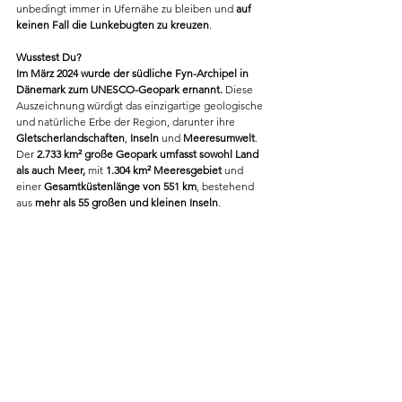
unbedingt immer in Ufernähe zu bleiben und 
auf 
keinen Fall die Lunkebugten zu kreuzen
.
Wusstest Du?
Im März 2024 wurde der südliche Fyn-Archipel in 
Dänemark zum UNESCO-Geopark ernannt.
 Diese 
Auszeichnung würdigt das einzigartige geologische 
und natürliche Erbe der Region, darunter ihre 
Gletscherlandschaften
, 
Inseln
 und 
Meeresumwelt
. 
Der 
2.733 km² große Geopark umfasst sowohl Land 
als auch Meer,
 mit 
1.304 km² Meeresgebiet
 und 
einer 
Gesamtküstenlänge von 551 km
, bestehend 
aus 
mehr als 55 großen und kleinen Inseln
.