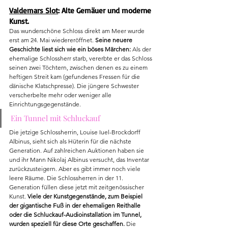
Valdemars Slot
: Alte 
Gemäuer und moderne 
Kunst.
Das wunderschöne Schloss direkt am Meer wurde 
erst am 24. Mai wiedereröffnet. 
Seine neuere 
Geschichte liest sich wie ein böses Märchen:
 Als der 
ehemalige Schlossherr starb, vererbte er das Schloss 
seinen zwei Töchtern, zwischen denen es zu einem 
heftigen Streit kam (gefundenes Fressen für die 
dänische Klatschpresse). Die jüngere Schwester 
verscherbelte mehr oder weniger alle 
Einrichtungsgegenstände.
Ein Tunnel mit Schluckauf
Die jetzige Schlossherrin, Louise Iuel-Brockdorff 
Albinus, sieht sich als Hüterin für die nächste 
Generation. Auf zahlreichen Auktionen haben sie 
und ihr Mann Nikolaj Albinus versucht, das Inventar 
zurückzusteigern. Aber es gibt immer noch viele 
leere Räume. Die Schlossherren in der 11. 
Generation füllen diese jetzt mit zeitgenössischer 
Kunst. 
Viele der Kunstgegenstände, zum Beispiel 
der gigantische Fuß in der ehemaligen Reithalle 
oder die Schluckauf-Audioinstallation im Tunnel, 
wurden speziell für diese Orte geschaffen.
 Die 