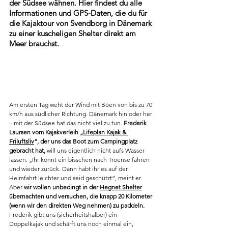
der Südsee wähnen. Hier findest du alle 
Informationen und GPS-Daten, die du für 
die Kajaktour von Svendborg in Dänemark 
zu einer kuscheligen Shelter direkt am 
Meer brauchst.
Am ersten Tag weht der Wind mit Böen von bis zu 70 
km/h aus südlicher Richtung. Dänemark hin oder her 
– mit der Südsee hat das nicht viel zu tun. 
Frederik 
Laursen vom Kajakverleih „
Lifeplan Kajak & 
Friluftsliv
“, der uns das Boot zum Campingplatz 
gebracht hat,
 will uns eigentlich nicht aufs Wasser 
lassen. „Ihr könnt ein bisschen nach Troense fahren 
und wieder zurück. Dann habt ihr es auf der 
Heimfahrt leichter und seid geschützt“, meint er. 
Aber 
wir wollen unbedingt in der 
Hegnet Shelter
übernachten und versuchen, die knapp 20 Kilometer 
(wenn wir den direkten Weg nehmen) zu paddeln.
Frederik gibt uns (sicherheitshalber) ein 
Doppelkajak und schärft uns noch einmal ein, 