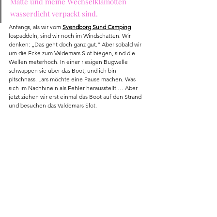
Matte und meine Wechselklamotten 
wasserdicht verpackt sind.
Anfangs, als wir vom 
Svendborg Sund Camping
lospaddeln, sind wir noch im Windschatten. Wir 
denken: „Das geht doch ganz gut.“ Aber sobald wir 
um die Ecke zum Valdemars Slot biegen, sind die 
Wellen meterhoch. In einer riesigen Bugwelle 
schwappen sie über das Boot, und ich bin 
pitschnass. Lars möchte eine Pause machen. Was 
sich im Nachhinein als Fehler herausstellt … Aber 
jetzt ziehen wir erst einmal das Boot auf den Strand 
und besuchen das Valdemars Slot.
Dänemark Kajak Insel Südsee