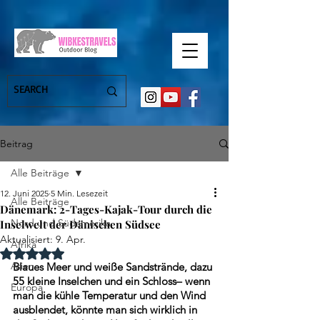
Beitrag
Alle Beiträge
12. Juni 2025
5 Min. Lesezeit
Alle Beiträge
Dänemark: 2-Tages-Kajak-Tour durch die
Nord und Südamerika
Inselwelt der Dänischen Südsee
Aktualisiert:
9. Apr.
Afrika
Mit NaN von 5 Sternen bewertet.
Asien
Blaues Meer und weiße Sandstrände, dazu 
55 kleine Inselchen und ein Schloss– wenn 
Europa
man die kühle Temperatur und den Wind 
ausblendet, könnte man sich wirklich in 