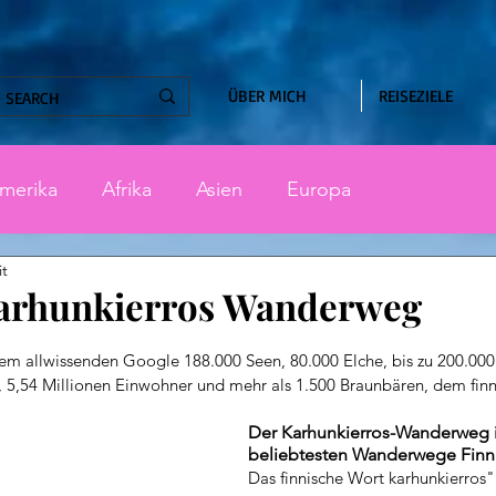
ÜBER MICH
REISEZIELE
merika
Afrika
Asien
Europa
it
Karhunkierros Wanderweg
nen bewertet.
 dem allwissenden Google 188.000 Seen, 80.000 Elche, bis zu 200.000 
), 5,54 Millionen Einwohner und mehr als 1.500 Braunbären, dem fin
Der Karhunkierros-Wanderweg is
beliebtesten Wanderwege Finnl
Das finnische Wort karhunkierros"