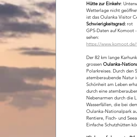
Hütte zur Einkehr
: Unterw
Wetterlage nicht geöffnet
ist das Oulanka Visitor C
Schwierigkeitsgrad:
 rot
GPS-Daten auf Komoot - 
sehen:
https://www.komoot.de/
Der 82 km lange Karhunki
grossen 
Oulanka-Nationa
Polarkreises. Durch den S
atemberaubende Natur in 
Schönheit am Leben erha
durch eine atemberaubend
Nebenarmen durch die Lan
Wasserfällen, die bei de
Oulanka-Nationalpark auc
Rentiere, Fisch- und See
Einfache Schutzhütten kö