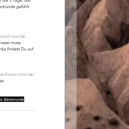
die 3 Tage, die 
erbünde gefühlt 
inland.com/de
. 
wissen muss.
ka findest Du auf 
w.finnair.com/de-
as 
ne Bärenrunde