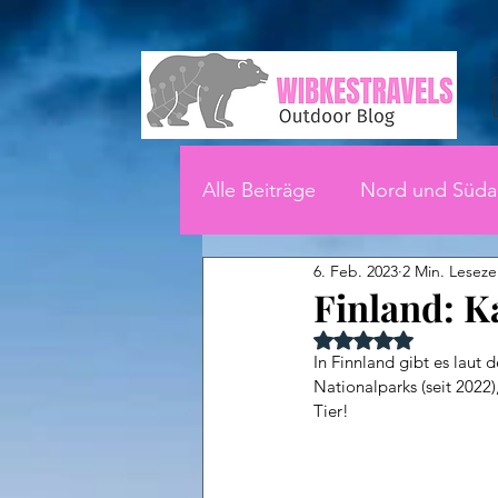
Alle Beiträge
Nord und Süda
6. Feb. 2023
2 Min. Leseze
Finland: 
Mit NaN von 5 Ster
In Finnland gibt es laut
Nationalparks (seit 2022
Tier!