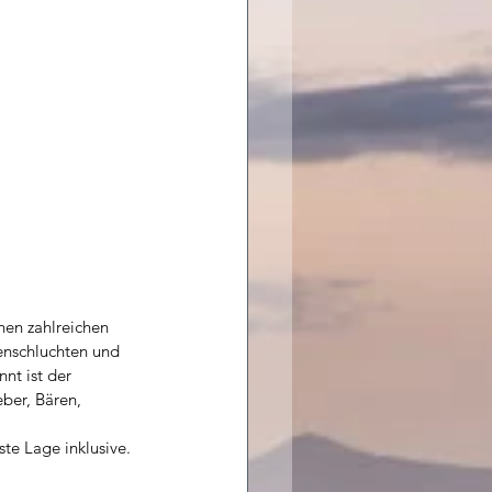
nen zahlreichen 
enschluchten und 
nt ist der 
ber, Bären, 
te Lage inklusive. 