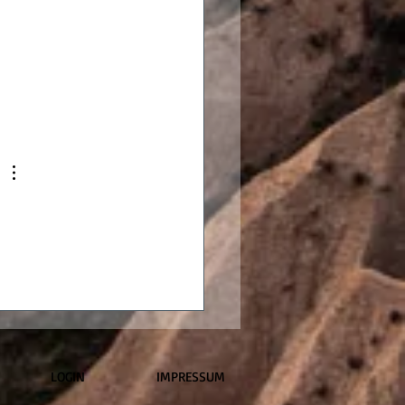
egen: Selfie mit Troll (-
e)
LOGIN
IMPRESSUM