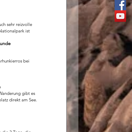
ch sehr reizvolle 
tionalpark ist 
nrunde
rhunkierros bei 
b
Wanderung gibt es 
latz direkt am See.