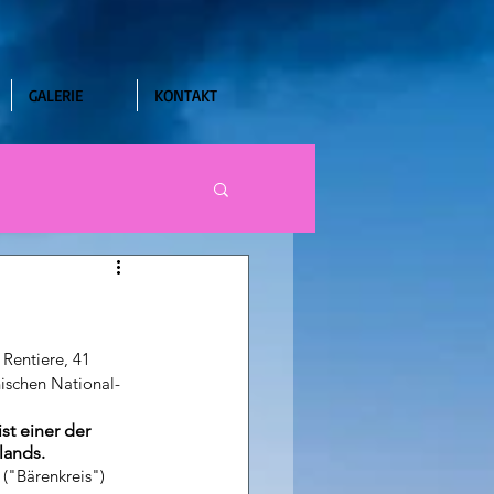
GALERIE
KONTAKT
Rentiere, 41 
nischen National-
t einer der 
ands. 
 ("Bärenkreis") 