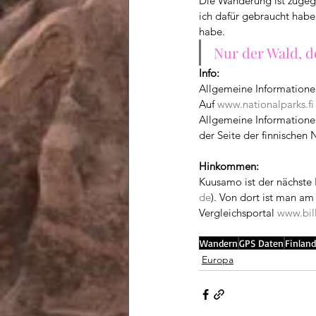
Die Wanderung ist zugege
ich dafür gebraucht habe
habe. 
Nur der Wald, de
Info:
Allgemeine Informationen
Auf 
www.nationalparks.fi
Allgemeine Informatione
der Seite der finnischen 
Hinkommen:
Kuusamo ist der nächste F
de
). Von dort ist man am
Vergleichsportal 
www.bil
Wandern
GPS Daten
Finland
Europa