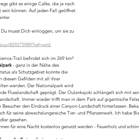
egs gibt es einige Cafés, die je nach 
 sein können. Auf jeden Fall geöffnet 
enter
Du musst Dich einloggen, um sie zu 
tour/829275989?ref=wtd 
erros-Trail befindet sich im 269 km² 
lpark
 - ganz in der Nähe des 
tatus als Schutzgebiet konnte die 
diesen Gefilden mit all ihrer 
lten werden. Der Nationalpark wird 
e Flusslandschaft geprägt. Der Oulankajoki schlängelt sich mit sei
dschaft. Immer wieder trifft man in dem Park auf gigantische Fels
m Besucher den Eindruck einer Canyon-Landschaft hinterlassen. Bekan
h für seine abwechslungsreiche Tier- und Pflanzenwelt. Ich habe Bie
adler gesehen.
nnen für eine Nacht kostenlos genutzt werden - Feuerholz und schöns