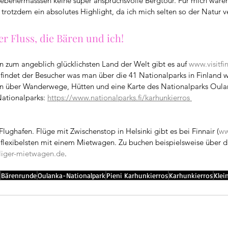
benermasssen keine super anspruchsvolle Bergtour. Für mich waren 
 trotzdem ein absolutes Highlight, da ich mich selten so der Natur v
r Fluss, die Bären und ich!
 zum angeblich glücklichsten Land der Welt gibt es auf 
www.visitf
 findet der Besucher was man über die 41 Nationalparks in Finland 
n über Wanderwege, Hütten und eine Karte des Nationalparks Oulan
Nationalparks: 
https://www.nationalparks.fi/karhunkierros 
lughafen. Flüge mit Zwischenstop in Helsinki gibt es bei Finnair (
ww
 flexibelsten mit einem Mietwagen. Zu buchen beispielsweise über d
liger-mietwagen.de
.
Bärenrunde
Oulanka-Nationalpark
Pieni Karhunkierros
Karhunkierros
Klei