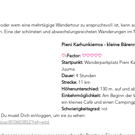
t oder wem eine mehrtägige Wandertour zu anspruchsvoll ist, kann au
. Eine der schönsten und abwechslungsreichsten Wanderungen im Na
Pieni Karhunkierros - kleine Bäre
♡
-Factor: 
♡♡♡♡♡
Startpunkt:
 Wanderparkplatz Pieni Ka
Juuma.
Dauer:
 4 Stunden
Strecke:
 11 km
Höhenunterschied:
 130 m. auf und a
Einkehrmöglichkeit:
 Am Beginn der 
ein kleines Café und einen Campingp
Schwierigkeitsgrad:
 rot
Du musst Dich einloggen, um sie zu sehen:
tour/810603852?ref=wtd 