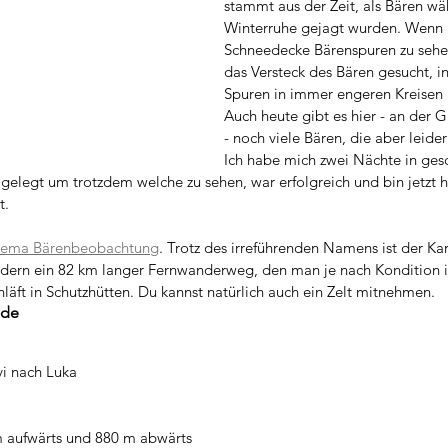
stammt aus der Zeit, als Bären wä
Winterruhe gejagt wurden. Wenn a
Schneedecke Bärenspuren zu sehe
das Versteck des Bären gesucht, i
Spuren in immer engeren Kreisen
Auch heute gibt es hier - an der G
- noch viele Bären, die aber leider
Ich habe mich zwei Nächte in ges
gelegt um trotzdem welche zu sehen, war erfolgreich und bin jetzt h
t.
hema Bärenbeobachtung
. Trotz des irreführenden Namens ist der Kar
ndern ein 82 km langer Fernwanderweg, den man je nach Kondition i
läft in Schutzhütten. Du kannst natürlich auch ein Zelt mitnehmen. 
nde
vi nach Luka
m aufwärts und 880 m abwärts