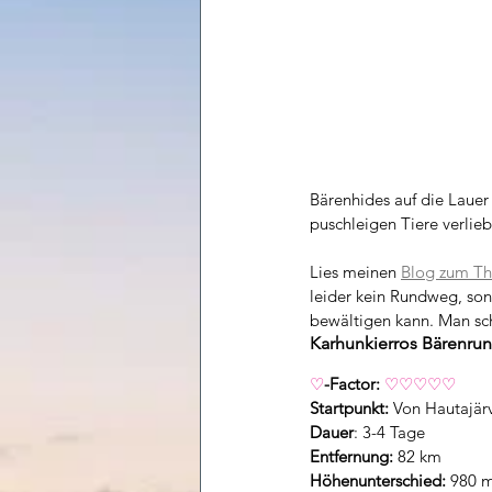
Bärenhides auf die Lauer 
puschleigen Tiere verlieb
Lies meinen 
Blog zum T
leider kein Rundweg, so
bewältigen kann. Man sch
Karhunkierros Bärenru
♡
-Factor:
♡♡♡♡♡
Startpunkt:
 Von Hautajär
Dauer
: 3-4 Tage
Entfernung:
 82 km
Höhenunterschied:
 980 