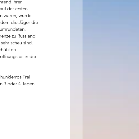
hrend ihrer 
uf der ersten 
n waren, wurde 
ndem die Jäger die 
 umrundeten.
renze zu Russland 
 sehr scheu sind. 
chützten 
offnungslos in die 
hunkierros Trail 
n 3 oder 4 Tagen 