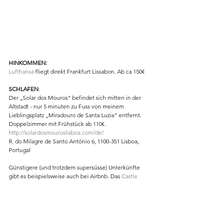
HINKOMMEN:
Lufthansa
 fliegt direkt Frankfurt Lissabon. Ab ca 150€
SCHLAFEN
:
Der „Solar dos Mouros“ befindet sich mitten in der 
Altstadt - nur 5 minuten zu Fuss von meinem 
Lieblingsplatz „Miradouro de Santa Luzia“ entfernt. 
Doppelzimmer mit Frühstück ab 110€.
http://solardosmouroslisboa.com/de/
R. do Milagre de Santo António 6, 1100-351 Lisboa, 
Portugal
Günstigere (und trotzdem supersüsse) Unterkünfte 
gibt es beispielsweise auch bei Airbnb. Das 
Castle 
Apartment
 beispielsweise kann man nur zu Fuss zu 
erreichen da es in der verwinkelten Altstadt dirrekt 
unterhalb der Burg liegt, die ihm den Namen 
gegeben hat.