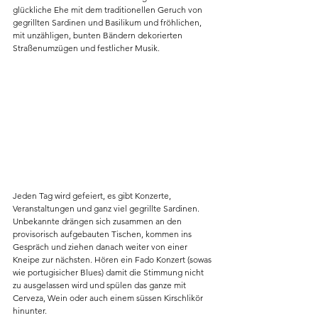
glückliche Ehe mit dem traditionellen Geruch von 
gegrillten Sardinen und Basilikum und fröhlichen, 
mit unzähligen, bunten Bändern dekorierten 
Straßenumzügen und festlicher Musik. 
​​Jeden Tag wird gefeiert, es gibt Konzerte, 
Veranstaltungen und ganz viel gegrillte Sardinen. 
Unbekannte drängen sich zusammen an den 
provisorisch aufgebauten Tischen, kommen ins 
Gespräch und ziehen danach weiter von einer 
Kneipe zur nächsten. Hören ein Fado Konzert (sowas 
wie portugisicher Blues) damit die Stimmung nicht 
zu ausgelassen wird und spülen das ganze mit 
Cerveza, Wein oder auch einem süssen Kirschlikör 
hinunter.