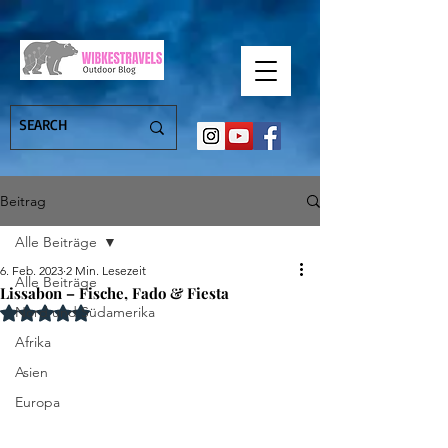
Beitrag
Alle Beiträge
6. Feb. 2023
2 Min. Lesezeit
Alle Beiträge
Lissabon – Fische, Fado & Fiesta
Mit NaN von 5 Sternen bewertet.
Nord und Südamerika
Afrika
Asien
Europa