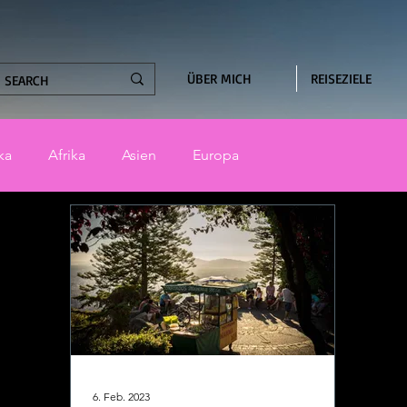
ÜBER MICH
REISEZIELE
ka
Afrika
Asien
Europa
6. Feb. 2023