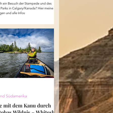
o
ch ein Besuch der Stampede und des
 Parks in Calgary/Kanada? Hier meine
gen und alle Infos
nd Südamerika
ge mit dem Kanu durch
obas Wildnis – Whiteshell