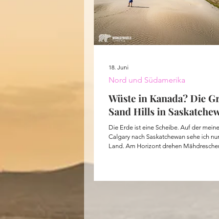
18. Juni
Nord und Südamerika
Wüste in Kanada? Die Gr
Sand Hills in Saskatche
Die Erde ist eine Scheibe. Auf der meiner Fahrt von
Calgary nach Saskatchewan sehe ich nur
Land. Am Horizont drehen Mähdrescher
Runden. Rechts und links der Straße st
vereinzelte verlassene Häuser und Getre
Hinter mir zieht eine riesige Staubwolke h
wirklich der Wilde Westen. Sobald ich di
Dünen hinaufsteige, weiß ich, dass sich
Fahrt gelohnt hat. Ich bin komplett allein
und die Wüste.