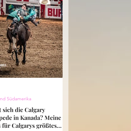
e des immateriellen Kulturerbes aufgenom
nd Südamerika
 sich die Calgary
pede in Kanada? Meine
 für Calgarys größtes