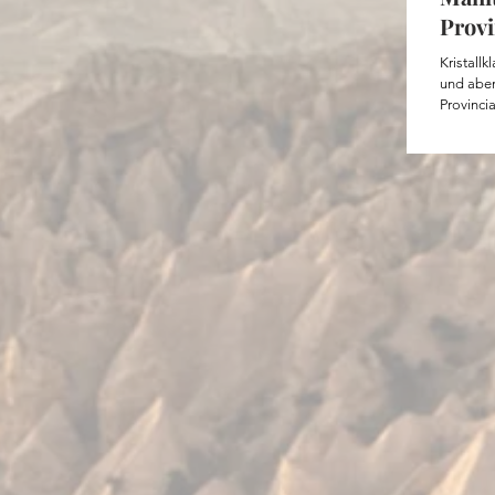
aussieht wie ein Huhn, und Eichhörnchen.
Provi
Kristall
und aben
Provincia
Region i
paddelst 
kleinen I
Kanada von s
inklusive