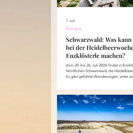
7. Juli
Europa
Schwarzwald: Was kann
bei der Heidelbeerwoche
Enzklösterle machen?
Vom 20. bis 26. Juli 2026 findet in Enzkl
Nördlichen Schwarzwald die Heidelbeer
Es gibt geführte Wanderungen, unter a
dem Heidelbeerweg, sowie Essen & Trin
Veranstaltungen und Konzerte. Ich habe 
„Auf in die Heidelbeeren“, lautet das Mott
knapp 900 Metern hängen die Büsche vo
Förster Waidelich kennt die besten Spot
Platz ist perfekt, aber gib diesen Ort nic
warnt er mich.