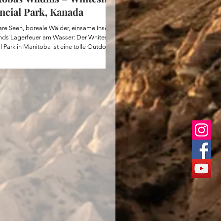
ncial Park, Kanada
klare Seen, boreale Wälder, einsame Inseln
ds Lagerfeuer am Wasser: Der Whiteshell
l Park in Manitoba ist eine tolle Outdoor-
n Kanada. Bei dieser 2-Tages-Kanu-Tour
du über drei Seen, schläfst auf einer
nsel mitten in der Wildnis und erlebst
einer ruhigsten Seite. Hier alle Infos
 GPS-Track zur Tour.