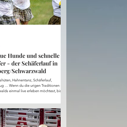
a
ue Hunde und schnelle
er - der Schäferlauf in
berg/Schwarzwald
shüten, Hahnentanz, Schäferlauf,
g … Wenn du die urigen Traditionen des
alds einmal live erleben möchtest, bist du
äferlauf in Wildberg genau richtig. Hier
u alle Informationen. Der Schäferlauf ist Teil
CO-Liste des immateriellen Kulturerbes
tungsprüfung ist nur einer von vielen
ten des Wildberger Schäferlaufs. 2018
UNESCO die Tradition des Schäferlaufs in