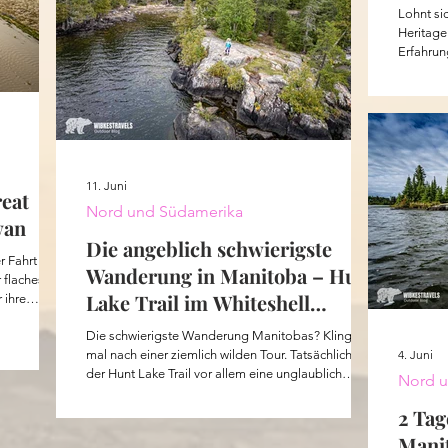
Rode
Lohnt si
Heritage
Erfahrun
11. Juni
eat
Nord und Südamerika
wan
Die angeblich schwierigste
Wanderung in Manitoba – Hunt
 flaches
Lake Trail im Whiteshell
 ihre
ehen
Provincial Park, Kanada
Die schwierigste Wanderung Manitobas? Klingt erst
idesilos.
4. Juni
mal nach einer ziemlich wilden Tour. Tatsächlich ist
er. Hier ist
der Hunt Lake Trail vor allem eine unglaublich
e ersten
Nord u
schöne Wanderung mit Granitfelsen, Badeseen und
 die lange
überraschend viel Auf und Ab. Auf dem Weg sehe
2 Ta
. Nur ich
ich Weißkopfseeadler, einen lustigen Vogel, der
Manit