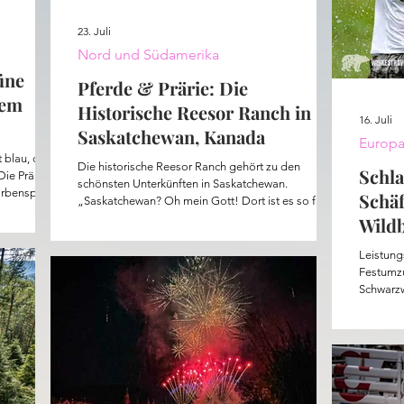
23. Juli
Nord und Südamerika
üne
Pferde & Prärie: Die
dem
Historische Reesor Ranch in
16. Juli
Saskatchewan, Kanada
Europ
 blau, die
Die historische Reesor Ranch gehört zu den
Schla
Die Prärie
schönsten Unterkünften in Saskatchewan.
rbenspiel,
Schäf
„Saskatchewan? Oh mein Gott! Dort ist es so flach,
 Nadelbäume
da siehst du einen Hund noch drei Tage später
Wild
 An den
weglaufen.“ Die Busfahrerin verzieht das Gesicht,
elt gibt es
als ich erzähle, dass ich nach Saskatchewan fahre.
Leistung
el der
Ihre Sitznachbarin sieht das völlig anders: „Berge
Festumzu
dsonne
machen mich klaustrophobisch. Da sieht man gar
Schwarzw
nicht den Himmel?“ Tatsächlich ist mein erstes Ziel
beim Sch
in Saskatchewan alles andere als flach.
findest d
der UNES
Die Leis
Höhepunk
hat die 