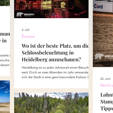
die List
2. Juli
 man
Europa
 in
Wo ist der beste Platz, um die
Schlossbeleuchtung in
österle im
Heidelberg anzuschauen?
woche statt.
nderem auf
Heidelberg ist zu jeder Jahreszeit einen Besuch
ken,
wert. Doch an zwei Abenden im Jahr verwandelt
es getestet.
sich die Stadt in eine ganz besondere Kulisse. Dann
22. Juni
o. Auf
leuchtet das Schloss rot, Kanonen donnern über
ll, und
Nord u
den Neckar und ein großes Feuerwerk erhellt den
s. "Dieser
Himmel über der Alten Brücke. Hier verrate ich dir
Lohnt
ht weiter",
meine Lieblingsplätze, um die Heidelberger
Stam
Schlossbeleuchtung zu erleben und zu
fotografieren.
Tipps