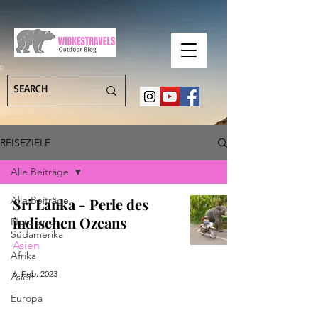
REISEZIELE
Alle Beiträge
Alle Beiträge
Sri Lanka - Perle des
indischen Ozeans
Nord und
Südamerika
Asien
Afrika
6. Feb. 2023
Asien
Europa