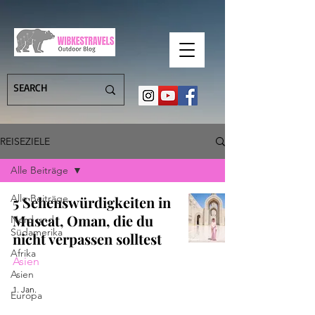
REISEZIELE
Alle Beiträge
Alle Beiträge
5 Sehenswürdigkeiten in
Muscat, Oman, die du
Nord und
Südamerika
nicht verpassen solltest
Afrika
Asien
Asien
1. Jan.
Europa