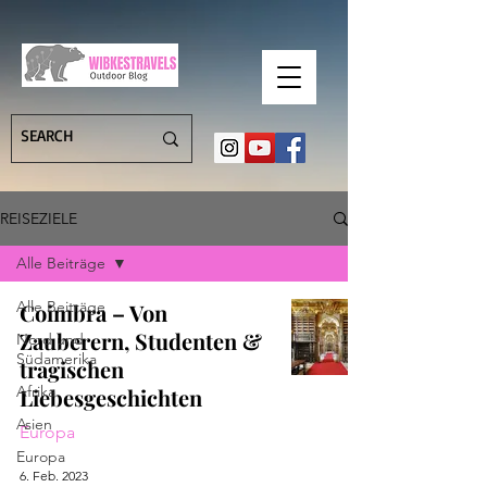
REISEZIELE
Alle Beiträge
Alle Beiträge
Coimbra – Von
Zauberern, Studenten &
Nord und
Südamerika
tragischen
Afrika
Liebesgeschichten
Asien
Europa
Europa
6. Feb. 2023