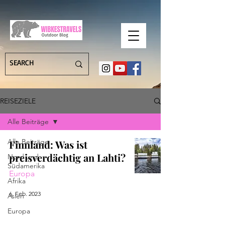
REISEZIELE
Alle Beiträge
Alle Beiträge
Finnland: Was ist
preisverdächtig an Lahti?
Nord und
Südamerika
Europa
Afrika
6. Feb. 2023
Asien
Europa