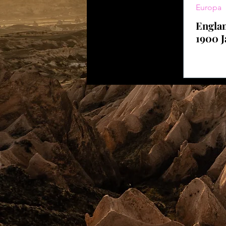
Europa
Englan
1900 J