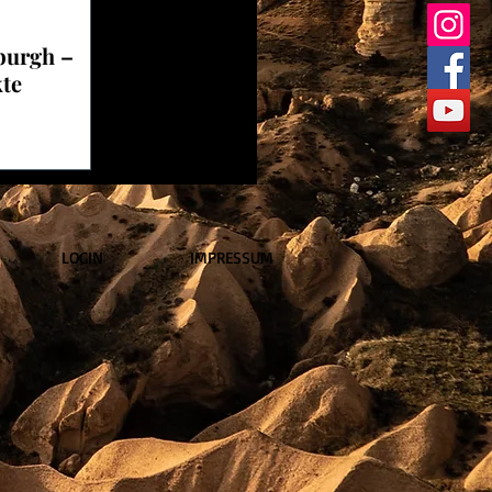
burgh –
kte
LOGIN
IMPRESSUM