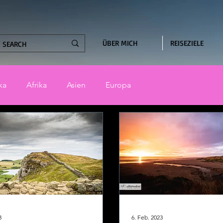
ÜBER MICH
REISEZIELE
ka
Afrika
Asien
Europa
3
6. Feb. 2023