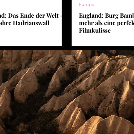
Europa
d: Das Ende der Welt -
England: Burg Bam
ahre Hadrianswall
mehr als eine perfe
Filmkulisse