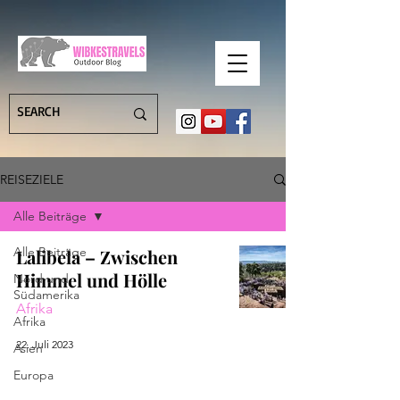
REISEZIELE
Alle Beiträge
Alle Beiträge
Lalibela – Zwischen
Himmel und Hölle
Nord und
Südamerika
Afrika
Afrika
22. Juli 2023
Asien
Europa