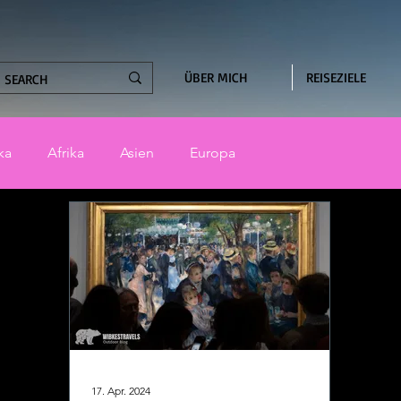
ÜBER MICH
REISEZIELE
ka
Afrika
Asien
Europa
17. Apr. 2024