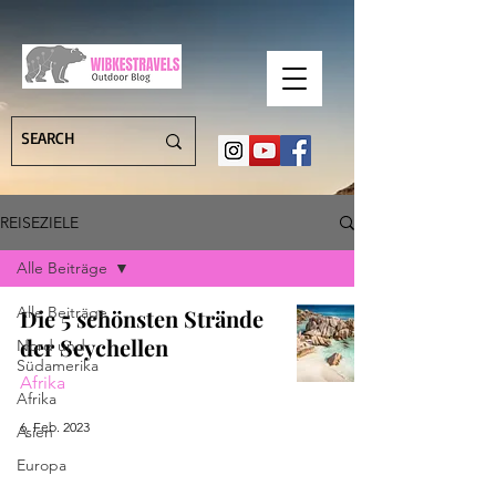
REISEZIELE
Alle Beiträge
Alle Beiträge
Die 5 schönsten Strände
der Seychellen
Nord und
Südamerika
Afrika
Afrika
6. Feb. 2023
Asien
Europa