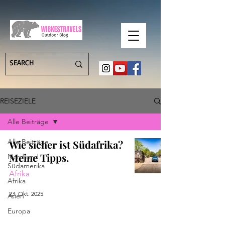
REISEZIELE
Alle Beiträge
Alle Beiträge
Wie sicher ist Südafrika?
Meine Tipps.
Nord und
Südamerika
Afrika
Afrika
23. Okt. 2025
Asien
Europa