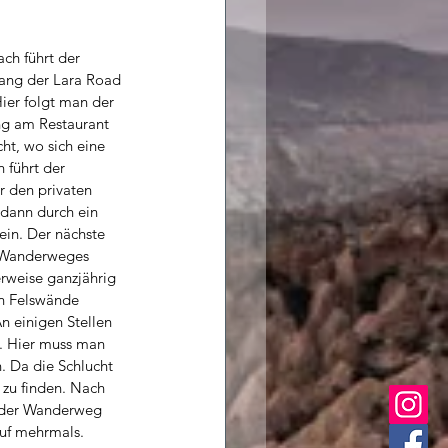
ch führt der 
ang der Lara Road 
ier folgt man der 
ung am Restaurant 
ht, wo sich eine 
 führt der 
 den privaten 
dann durch ein 
nein. Der nächste 
s Wanderweges 
erweise ganzjährig 
en Felswände 
n einigen Stellen 
. Hier muss man 
. Da die Schlucht 
t zu finden. Nach 
, der Wanderweg 
uf mehrmals. 