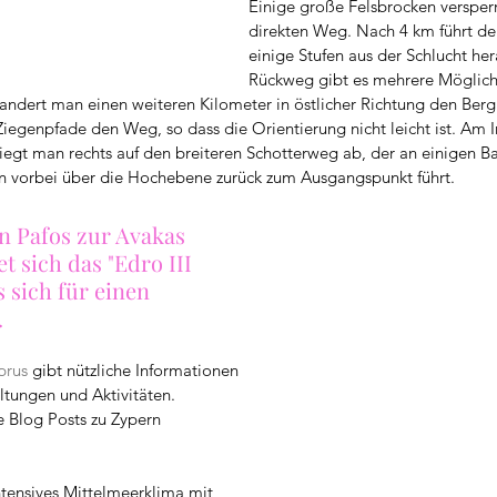
Einige große Felsbrocken versperr
direkten Weg. Nach 4 km führt d
einige Stufen aus der Schlucht her
Rückweg gibt es mehrere Möglichk
andert man einen weiteren Kilometer in östlicher Richtung den Berg 
iegenpfade den Weg, so dass die Orientierung nicht leicht ist. Am 
biegt man rechts auf den breiteren Schotterweg ab, der an einigen B
ln vorbei über die Hochebene zurück zum Ausgangspunkt führt.
 Pafos zur Avakas 
t sich das "Edro III 
 sich für einen 
.
prus
 gibt nützliche Informationen 
ltungen und Aktivitäten.
ne Blog Posts zu Zypern
ntensives Mittelmeerklima mit 