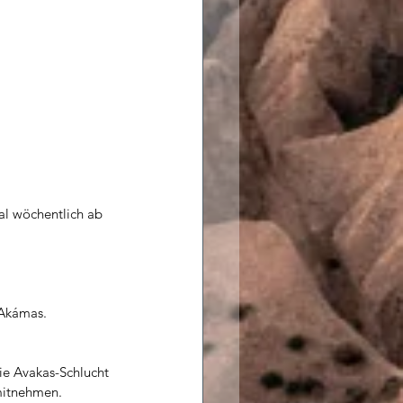
al wöchentlich ab 
 Akámas.
e Avakas-Schlucht 
mitnehmen.