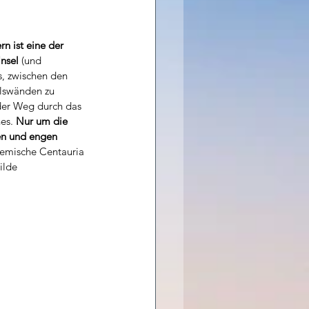
n ist eine der 
nsel 
(und 
s, zwischen den 
lswänden zu 
der Weg durch das 
es. 
Nur um die 
en und engen 
emische Centauria 
ilde 