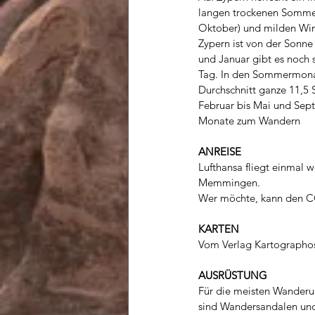
langen trockenen Sommer
Oktober) und milden Win
Zypern ist von der Sonne
und Januar gibt es noch 
Tag. In den Sommermonat
Durchschnitt ganze 11,5 
Februar bis Mai und Sept
Monate zum Wandern
ANREISE
Lufthansa fliegt einmal 
Memmingen.
Wer möchte, kann den CO
KARTEN
Vom Verlag Kartographos
AUSRÜSTUNG
Für die meisten Wanderu
sind Wandersandalen und