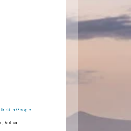
direkt in Google 
en
, Rother 