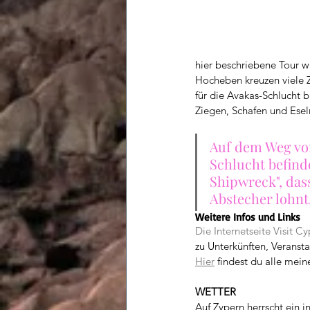
hier beschriebene Tour w
Hocheben kreuzen viele Z
für die Avakas-Schlucht 
Ziegen, Schafen und Ese
Auf dem Weg von
Schlucht befinde
Shipwreck", dass
Abstecher lohnt
Weitere Infos und Links
Die Internetseite Visit Cy
zu Unterkünften, Veransta
Hier
 findest du alle mei
WETTER
Auf Zypern herrscht ein i