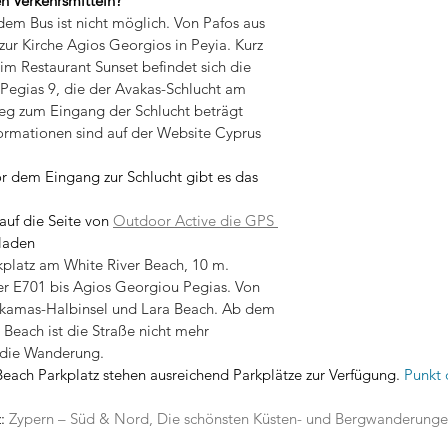
en Verkehrsmitteln?
dem Bus ist nicht möglich. Von Pafos aus 
 zur Kirche Agios Georgios in Peyia. Kurz 
im Restaurant Sunset befindet sich die 
Pegias 9, die der Avakas-Schlucht am 
eg zum Eingang der Schlucht beträgt 
ormationen sind auf der Website Cyprus 
or dem Eingang zur Schlucht gibt es das 
auf die Seite von 
Outdoor Active die GPS 
laden
kplatz am White River Beach, 10 m.
er E701 bis Agios Georgiou Pegias. Von 
 Akamas-Halbinsel und Lara Beach. Ab dem 
 Beach ist die Straße nicht mehr 
t die Wanderung.
each Parkplatz stehen ausreichend Parkplätze zur Verfügung. 
Punkt 
: 
Zypern – Süd & Nord, Die schönsten Küsten- und Bergwanderung