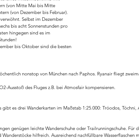
n (von Mitte Mai bis Mitte 
tern (von Dezember bis Februar). 
 verwöhnt. Selbst im Dezember 
sechs bis acht Sonnenstunden pro 
en hingegen sind es im 
Stunden!
ember bis Oktober sind die besten 
wöchentlich nonstop von München nach Paphos. Ryanair fliegt zweim
2-Ausstoß des Fluges z.B. bei Atmosfair kompensieren.
 gibt es drei Wanderkarten im Maßstab 1:25.000: Tróodos, Tóchni,
ngen genügen leichte Wanderschuhe oder Trailrunningschuhe. Für di
 Wanderstöcke hilfreich. Ausreichend nachfüllbare Wasserflaschen 