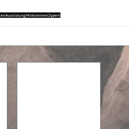
ten
Ausrüstung
Hinkommen
Zypern