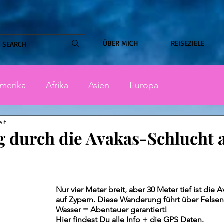
ÜBER MICH
REISEZIELE
merika
Afrika
Asien
Europa
eit
 durch die Avakas-Schlucht 
nen bewertet.
Nur vier Meter breit, aber 30 Meter tief ist die 
auf Zypern. Diese Wanderung führt über Felsen
Wasser = Abenteuer garantiert! 
Hier findest Du alle Info + die GPS Daten.