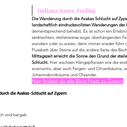
Indiana-Jones-Feeling 
Die Wanderung durch die Avakas Schlucht auf Zyper
landschaftlich eindrucksvollsten Wanderungen der I
dementsprechend beliebt). Es ist schon ein Erlebni
senkrechten, stellenweise sogar überhängenden Fe
wandern oder zu waten, denn immer wieder führt 
Flussbett über Steine auf die andere Seite des Bach
Mittagszeit erreicht die Sonne den Grund der steil
Schlucht.
 Hier wachsen Hängepflanzen wie die end
acamantis, aber auch Feigen- und Olivenbäume, w
Johannisbrotbäume und Oleander.
Hier findest du alle Blog Posts zu Zypern
durch die Avakas-Schlucht auf Zypern
ch und bergab