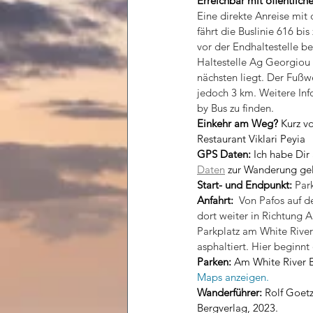
Erreichbar mit öffentlich
Eine direkte Anreise mit 
fährt die Buslinie 616 bis
vor der Endhaltestelle be
Haltestelle Ag Georgiou 
nächsten liegt. Der Fußw
jedoch 3 km. Weitere Inf
by Bus zu finden.
Einkehr am Weg?
 Kurz v
Restaurant Viklari Peyia
GPS Daten: 
Ich habe Dir 
Daten
 zur Wanderung ge
Start- und Endpunkt: 
Par
Anfahrt: 
 Von Pafos auf d
dort weiter in Richtung
Parkplatz am White River
asphaltiert. Hier beginn
Parken:
 Am White River B
Maps anzeigen.
Wanderführer: 
Rolf Goetz
Bergverlag, 2023.