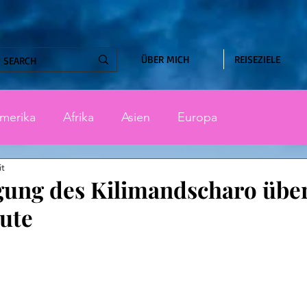
ÜBER MICH
REISEZIELE
merika
Afrika
Asien
Europa
it
gung des Kilimandscharo über
ute
nen bewertet.