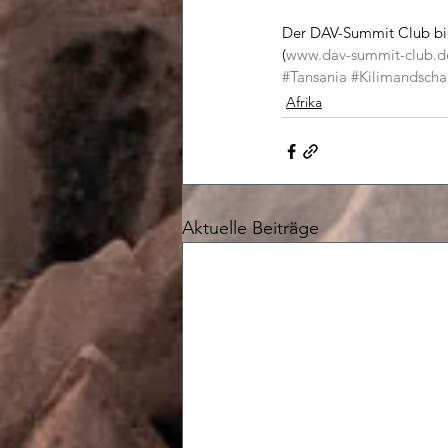
Der DAV-Summit Club bie
(
www.dav-summit-club.d
#Tansania
#Kilimandscha
Afrika
Aktuelle Beiträge