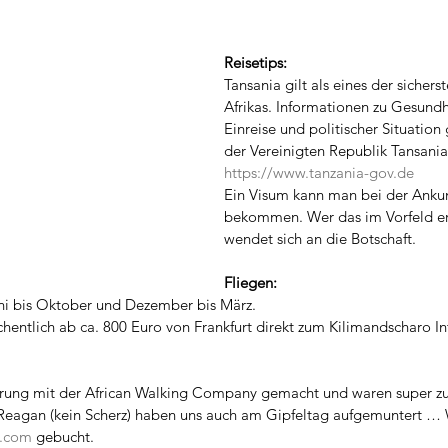
Reisetips:
Tansania gilt als eines der sichers
Afrikas. Informationen zu Gesundh
Einreise und politischer Situation 
der Vereinigten Republik Tansania
https://www.tanzania-gov.de
Ein Visum kann man bei der Ankunf
bekommen. Wer das im Vorfeld er
wendet sich an die Botschaft.
Fliegen:
Juni bis Oktober und Dezember bis März.
chentlich ab ca. 800 Euro von Frankfurt direkt zum Kilimandscharo In
ung mit der African Walking Company gemacht und waren super zuf
eagan (kein Scherz) haben uns auch am Gipfeltag aufgemuntert … 
e.com
 gebucht.