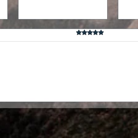
Mit 0 von 5 Sternen bewertet.
Noch keine Rat
Madeira: Silvester in
Rose
Funchal - Das (noch) größte
in S
Feuerwerk der Welt
Küs
hist