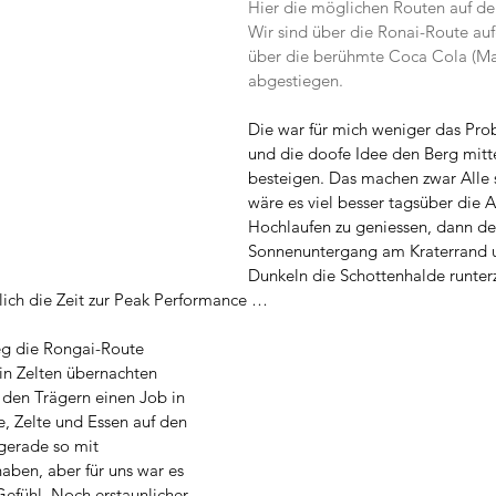
Hier die möglichen Routen auf de
Wir sind über die Ronai-Route au
über die berühmte Coca Cola (Ma
abgestiegen.
Die war für mich weniger das Prob
und die doofe Idee den Berg mitte
besteigen. Das machen zwar Alle s
wäre es viel besser tagsüber die 
Hochlaufen zu geniessen, dann de
Sonnenuntergang am Kraterrand 
Dunkeln die Schottenhalde runter
rklich die Zeit zur Peak Performance …
eg die Rongai-Route 
in Zelten übernachten 
 den Trägern einen Job in 
e, Zelte und Essen auf den 
gerade so mit 
aben, aber für uns war es 
efühl. Noch erstaunlicher 