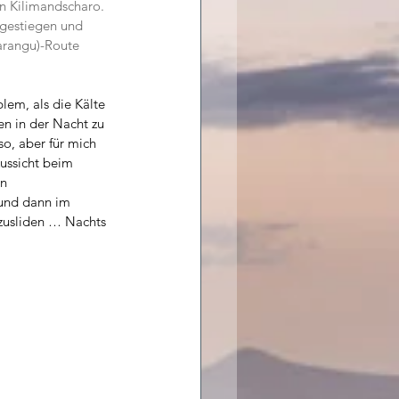
n Kilimandscharo. 
fgestiegen und 
rangu)-Route 
lem, als die Kälte 
n in der Nacht zu 
o, aber für mich 
Aussicht beim 
n 
und dann im 
zusliden … Nachts 