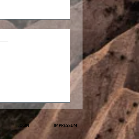
ings
ate Trail am Cape Recife
üdafrika –
tenwanderung zum
orischen Leuchtturm
LOGIN
IMPRESSUM