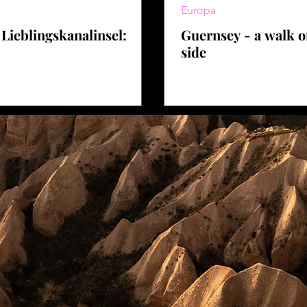
Europa
Lieblingskanalinsel:
Guernsey - a walk o
side