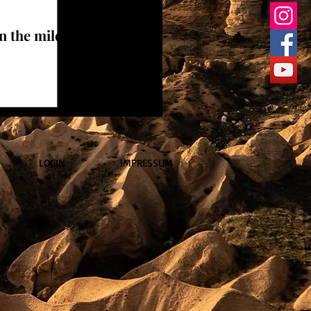
n the mild
LOGIN
IMPRESSUM