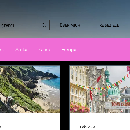
ÜBER MICH
REISEZIELE
ka
Afrika
Asien
Europa
3
6. Feb. 2023