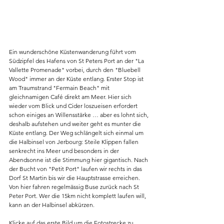
Ein wunderschöne Küstenwanderung führt vom 
Südzipfel des Hafens von St Peters Port an der "La 
Vallette Promenade" vorbei, durch den "Bluebell 
Wood" immer an der Küste entlang. Erster Stop ist 
am Traumstrand "Fermain Beach" mit 
gleichnamigen Café direkt am Meer. Hier sich 
wieder vom Blick und Cider loszueisen erfordert 
schon einiges an Willensstärke … aber es lohnt sich, 
deshalb aufstehen und weiter geht es munter die 
Küste entlang. Der Weg schlängelt sich einmal um 
die Halbinsel von Jerbourg: Steile Klippen fallen 
senkrecht ins Meer und besonders in der 
Abendsonne ist die Stimmung hier gigantisch. Nach 
der Bucht von "Petit Port" laufen wir rechts in das 
Dorf St Martin bis wir die Hauptstrasse erreichen. 
Von hier fahren regelmässig Buse zurück nach St 
Peter Port. Wer die 15km nicht komplett laufen will, 
kann an der Halbinsel abkürzen.
Klicke auf das erste Bild um die Fotostrecke zu 