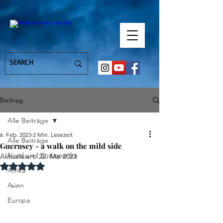
Beitrag
Alle Beiträge
6. Feb. 2023
2 Min. Lesezeit
Alle Beiträge
Guernsey - a walk on the mild side
Nord und Südamerika
Aktualisiert:
22. Mai 2023
Mit NaN von 5 Sternen bewertet.
Afrika
Asien
Europa