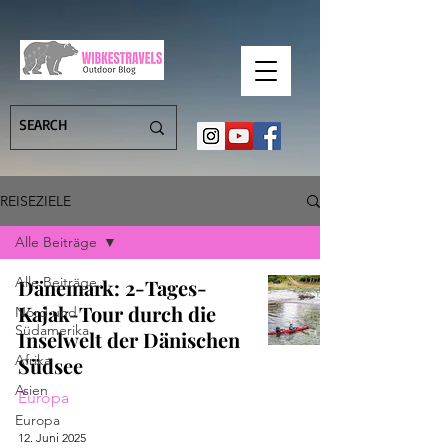
REISEZIELE
Alle Beiträge
Alle Beiträge
Dänemark: 2-Tages-
Kajak-Tour durch die
Nord und
Südamerika
Inselwelt der Dänischen
Afrika
Südsee
Asien
Europa
Europa
12. Juni 2025