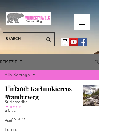
REISEZIELE
Alle Beiträge
Alle Beiträge
Finland: Karhunkierros
Wanderweg
Nord und
Südamerika
Europa
Afrika
6. Feb. 2023
Asien
Europa