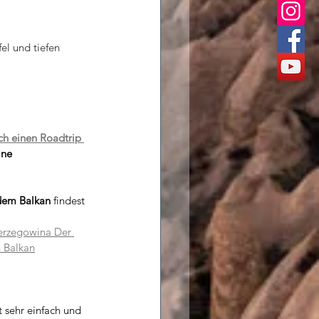
l und tiefen 
ch einen Roadtrip 
ne 
 dem Balkan
 findest 
erzegowina Der 
 Balkan
 sehr einfach und 