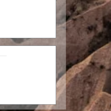
ings
plane ich einen Roadtrip
h den Balkan?