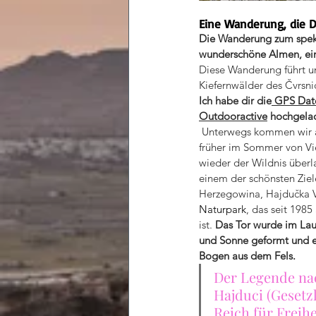
Eine Wanderung, die D
Die Wanderung zum spekt
wunderschöne Almen, ein 
Diese Wanderung führt u
Kiefernwälder des Čvrsni
Ich habe dir die
 GPS Date
Outdooractive
 hochgela
 Unterwegs kommen wir an Tälern und kleinen Hütten vorbei, die 
früher im Sommer von Vi
wieder der Wildnis überla
einem der schönsten Ziel
Herzegowina, Hajdučka Vr
Naturpark
, das seit 198
ist. 
Das Tor wurde im Lau
und Sonne geformt und e
Bogen aus dem Fels. 
Der Legende nac
Hajduci (Gesetz
Reich für Freihe