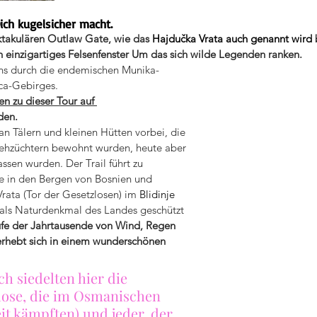
ich kugelsicher macht.
akulären Outlaw Gate, wie das 
Hajdučka Vrata auch genannt wird 
einzigartiges Felsenfenster Um das sich wilde Legenden ranken.
ns durch die endemischen Munika-
ca-Gebirges.
n zu dieser Tour auf 
den.
ehzüchtern bewohnt wurden, heute aber 
ssen wurden. Der Trail führt zu 
e in den Bergen von Bosnien und 
ata (Tor der Gesetzlosen) im 
Blidinje 
5 als Naturdenkmal des Landes geschützt 
fe der Jahrtausende von Wind, Regen 
rhebt sich in einem wunderschönen 
h siedelten hier die 
lose, die im Osmanischen 
it kämpften) und jeder, der 