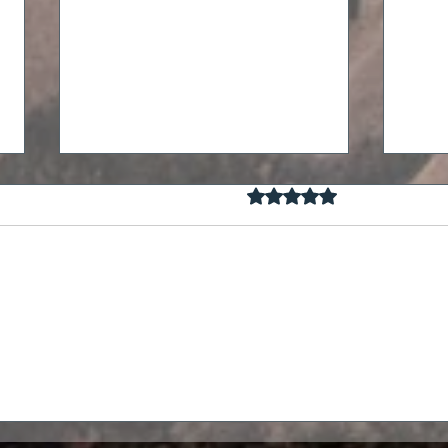
Mit 0 von 5 Sternen bewertet.
Noch keine Rat
Steig auf den höchsten Berg
Wie 
Montenegros: Der Bobotov
durc
Kuk im Durmitor
Nationalpark