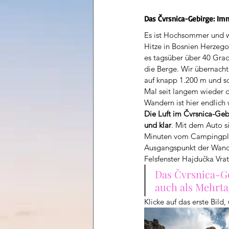
Bosnien Herzegowina Hajdučka Vrata Felsenfenster Wanderun
Das Čvrsnica-Gebirge: Imm
Es ist Hochsommer und wi
Hitze in Bosnien Herzego
es tagsüber über 40 Grad 
die Berge. Wir übernacht
auf knapp 1.200 m und sc
Mal seit langem wieder d
Wandern ist hier endlich
Die Luft im Čvrsnica-Gebir
und klar
. Mit dem Auto s
Minuten vom Campingpla
Ausgangspunkt der Wan
Felsfenster Hajdučka Vrat
Das Čvrsnica-Ge
auch als Mehrta
Klicke auf das erste Bild,