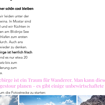
g
er schön cool bleiben 
r leiden unter der 
wina. In Mostar sind 
und wir flüchten in 
en am Blidinje-See 
hlafen zum ersten 
urch. Auch ans 
 wieder zu denken. 
ge ist herrlich frisch 
ind es nur etwa 20 
tz bis zum 
derung zum 
a.
birge ist ein Traum für Wanderer. Man kann dies
gestour planen - es gibt einige unbewirtschaftete
 um die Fotostrecke zu starten: