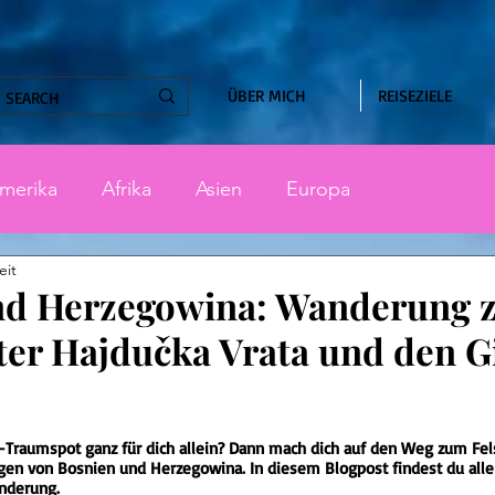
ÜBER MICH
REISEZIELE
merika
Afrika
Asien
Europa
eit
nd Herzegowina: Wanderung 
ter Hajdučka Vrata und den G
nen bewertet.
m-Traumspot ganz für dich allein? Dann mach dich auf den Weg zum Fel
gen von Bosnien und Herzegowina. In diesem Blogpost findest du alle
anderung.