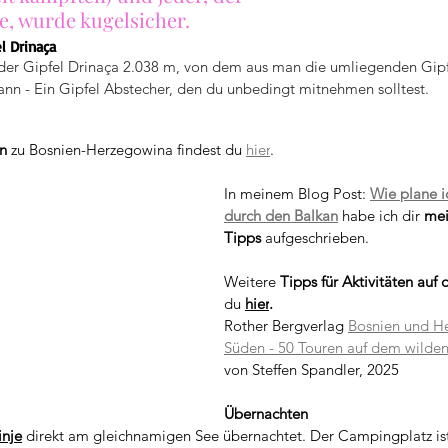
e, wurde kugelsicher. 
l Drinaça
 der Gipfel Drinaça 2.038 m, von dem aus man die umliegenden Gipfe
ann - Ein Gipfel Abstecher, den du unbedingt mitnehmen solltest.
n
 zu Bosnien-Herzegowina findest du 
hier
.  
In meinem Blog Post: 
Wie plane i
durch den Balkan
habe ich dir 
mei
Tipps
 aufgeschrieben.
Weitere 
Tipps für Aktivitäten auf
du 
hier
.
Rother Bergverlag 
Bosnien und H
Süden - 50 Touren auf dem wilden
von Steffen Spandler, 2025
Übernachten
inje
 direkt am gleichnamigen See übernachtet. Der Campingplatz ist