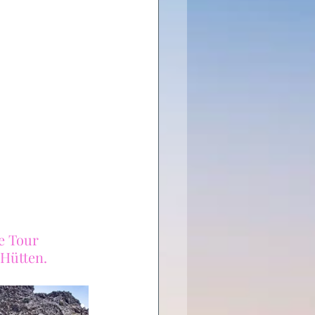
e Tour 
 Hütten.