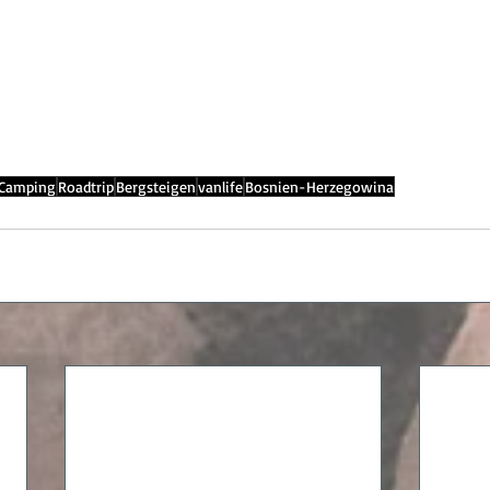
Camping
Roadtrip
Bergsteigen
vanlife
Bosnien-Herzegowina