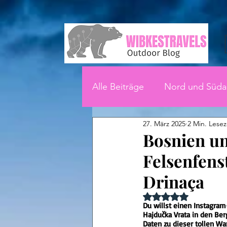
Alle Beiträge
Nord und Süda
27. März 2025
2 Min. Lesez
Bosnien u
Felsenfens
Drinaça
Mit NaN von 5 Ster
Du willst einen Instagra
Hajdučka Vrata in den Ber
Daten zu dieser tollen W