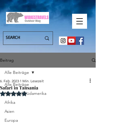
Beitrag
Alle Beiträge
6. Feb. 2023
1 Min. Lesezeit
Alle Beiträge
Safari in Tansania
Mit NaN von 5 Sternen bewertet.
Nord und Südamerika
Afrika
Asien
Europa