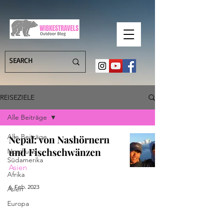
REISEZIELE
Alle Beiträge
Alle Beiträge
Nepal: von Nashörnern
und Fischschwänzen
Nord und
Südamerika
Asien
Afrika
6. Feb. 2023
Asien
Europa