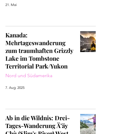
21. Mai
Kanada:
Mehrtageswanderung
zum traumhaften Grizzly
Lake im Tombstone
Territorial Park/Yukon
Nord und Südamerika
7. Aug. 2025
Ab in die Wildnis: Drei-
Tages-Wanderung Ä’äy
Chù (Slim's River) West