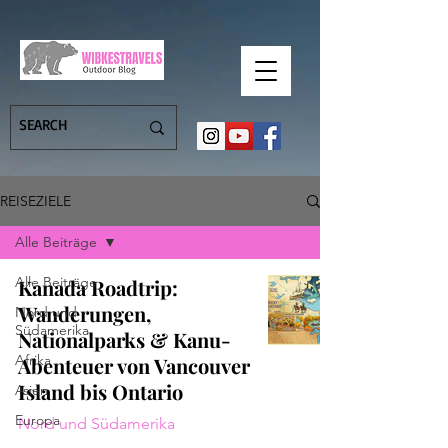
REISEZIELE
Alle Beiträge
Alle Beiträge
Kanada Roadtrip:
Wanderungen,
Nord und
Südamerika
Nationalparks & Kanu-
Afrika
Abenteuer von Vancouver
Island bis Ontario
Asien
Europa
Nord und Südamerika