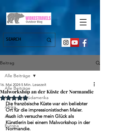
Beitrag
Alle Beiträge
16. Mai 2024
5 Min. Lesezeit
Alle Beiträge
Malworkshop an der Küste der Normandie
Mit NaN von 5 Sternen bewertet.
Nord und Südamerika
Die französische Küste war ein beliebter 
Afrika
Ort für die impressionistischen Maler. 
Auch ich versuche mein Glück als 
Asien
Künstlerin bei einem Malworkshop in der 
Europa
Normandie.