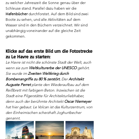
zu welcher Jahreszeit die Sonne genau über der 
Schleuse stand. Parallel dazu haben wir die 
Hafenbücher
 durchforstet. Auf dem Bild sind zwei 
Boote zu sehen, und alle Aktivitäten auf dem 
Wasser sind in den Büchern verzeichnet. Wir sind 
unabhängig voneinander auf die gleiche Zeit 
gekommen.
Klicke auf das erste Bild um die Fotostrecke 
zu Le Havre zu starten:
Le Havre ist nicht die schönste Stadt der Welt, auch 
wenn sie zum 
Weltkulturerbe der UNESCO
 gehört. 
Sie wurde im 
Zweiten Weltkrieg durch 
Bombenangriffe zu 80 % zerstört.
 Der 
Architekt 
Auguste Perret
 plante den Wiederaufbau auf dem 
Reißbrett mit farbigem Beton. Inzwischen ist die 
Stadt eine Pilgerstätte für Architekturliebhaber, 
denn auch der berühmte Architekt 
Oscar Niemeyer
hat hier gebaut. Le Volcan ist das Kulturzentrum, von 
den Einheimischen scherzhaft Joghurtbecher 
genannt. 