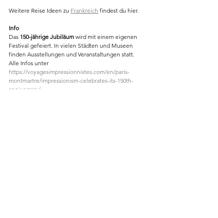
Weitere Reise Ideen zu 
Frankreich
 findest du hier.
Info
Das 
150-jährige Jubiläum 
wird mit einem eigenen 
Festival gefeiert. In vielen Städten und Museen 
finden Ausstellungen und Veranstaltungen statt. 
Alle Infos unter
https://voyagesimpressionnistes.com/en/paris-
montmartre/impressionism-celebrates-its-150th-
anniversary/
Im Musée d’art moderne André Malraux - MuMa 
wird 
 wird vom 25.5 - 22.9.24 "Photographier en 
Normandie (1840-1890) - Un dialogue pionnier entre 
les arts" zu sehen sein. Eine Ausstellung die die 
Anfänge der Fotografie mit der des Impressionismus 
vergleicht.
https://www.muma-lehavre.fr/en