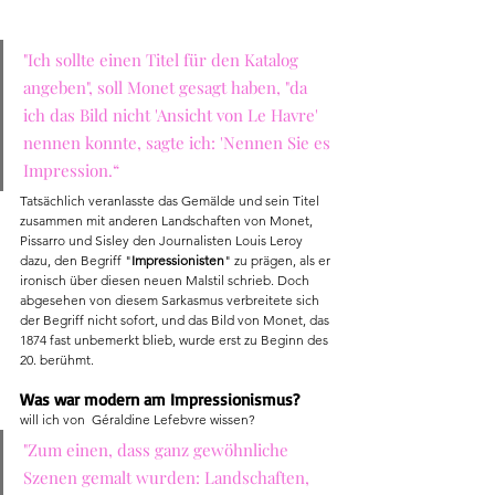
"Ich sollte einen Titel für den Katalog 
angeben", soll Monet gesagt haben, "da 
ich das Bild nicht 'Ansicht von Le Havre' 
nennen konnte, sagte ich: 'Nennen Sie es 
Impression.“
Tatsächlich veranlasste das Gemälde und sein Titel 
zusammen mit anderen Landschaften von Monet, 
Pissarro und Sisley den Journalisten Louis Leroy 
dazu, den Begriff "
Impressionisten
" zu prägen, als er 
ironisch über diesen neuen Malstil schrieb. Doch 
abgesehen von diesem Sarkasmus verbreitete sich 
der Begriff nicht sofort, und das Bild von Monet, das 
1874 fast unbemerkt blieb, wurde erst zu Beginn des 
20. berühmt.
Was war modern am Impressionismus?
will ich von  Géraldine Lefebvre wissen? 
"Zum einen, dass ganz gewöhnliche 
Szenen gemalt wurden: Landschaften, 