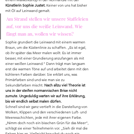
Künstlerin Sophie Justet.
 Keiner von uns hat bisher 
mit Öl auf Leinwand gemalt. 
Am Strand stellen wir unsere Staffeleien 
auf, vor uns die weiße Leinwand. Wie 
fängt man an, wollen wir wissen?
Sophie grundiert die Leinwand mit einem warmen 
Braun, um die Küstenlinie zu schaffen. „Es ist egal, 
ob ihr später das Meer malen wollt. Es ist immer 
besser, mit einer Grundierung anzufangen als mit 
einer weißen Leinwand.“ Dann trägt man langsam 
erst die warmen Töne auf und arbeitet dann mit den 
kühleren Farben darüber. Sie erklärt uns, was 
Primärfarben sind und wie man sie zu 
Sekundärfarben mischt. 
Nach allzu viel Theorie ist 
uns in der steifen normannischen Brise nicht 
zumute. Ungeduldig warten wir auf ihre Erklärung, 
bis wir endlich selbst malen dürfen. 
Schnell sind wir ganz vertieft in die Darstellung von 
Wolken, Klippen und den verschiedenen Luft- und 
Meeresschichten, jede mit ihrer eigenen Farbe. 
„Nimm doch noch ein bisschen Grün für das Meer“, 
schlägt sie einer Teilnehmerin vor. „Sieh dir mal die 
Felsen hier an. Vielleicht brauchst du noch ein 