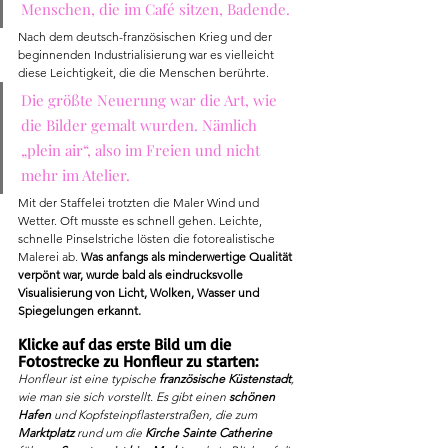
Menschen, die im Café sitzen, Badende. 
Nach dem deutsch-französischen Krieg und der 
beginnenden Industrialisierung war es vielleicht 
diese Leichtigkeit, die die Menschen berührte. 
Die größte Neuerung war die Art, wie 
die Bilder gemalt wurden. Nämlich 
„plein air“, also im Freien und nicht 
mehr im Atelier. 
Mit der Staffelei trotzten die Maler Wind und 
Wetter. Oft musste es schnell gehen. Leichte, 
schnelle Pinselstriche lösten die fotorealistische 
Malerei ab. 
Was anfangs als minderwertige Qualität 
verpönt war, wurde bald als eindrucksvolle 
Visualisierung von Licht, Wolken, Wasser und 
Spiegelungen erkannt.
Klicke auf das erste Bild um die 
Fotostrecke zu Honfleur zu starten:
Honfleur ist eine typische 
französische Küstenstadt
, 
wie man sie sich vorstellt. Es gibt einen
 schönen 
Hafen 
und Kopfsteinpflasterstraßen, die zum 
Marktplatz
 rund um die 
Kirche Sainte Catherine