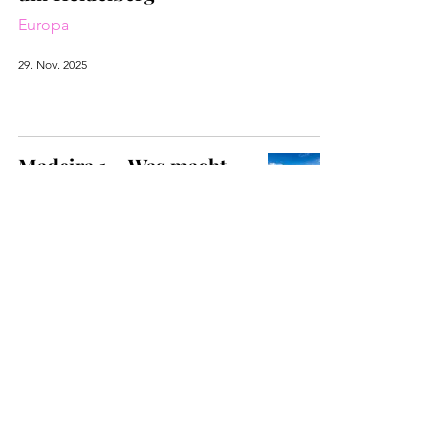
Europa
29. Nov. 2025
Madeira 1 – Was macht
man auf Madeira?
Afrika
28. Nov. 2025
Krüger Nationalpark
Südafrika: Meine Safari-
Tipps & Unterkünfte für
jedes Budget