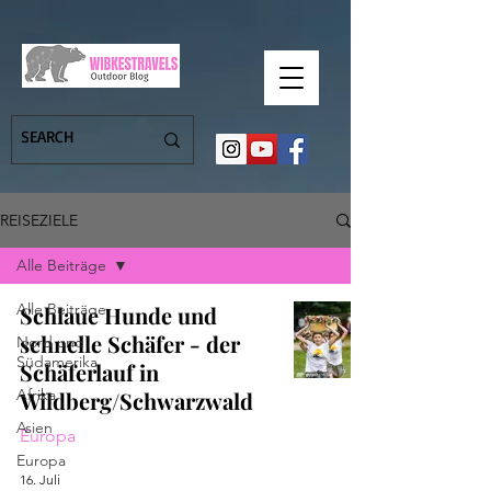
REISEZIELE
Alle Beiträge
Alle Beiträge
Schlaue Hunde und
schnelle Schäfer - der
Nord und
Südamerika
Schäferlauf in
Afrika
Wildberg/Schwarzwald
Asien
Europa
Europa
16. Juli