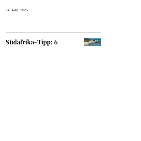
14. Aug. 2025
Südafrika-Tipp: 6
Aktivitäten, die Du im De
Hoop Reserve machen
solltest
Afrika
12. Feb. 2025
Südafrika: 4 Top-Tipps
für Dinge, die du auf
keinen Fall in Kapstadt