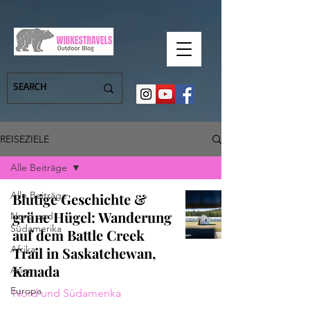
REISEZIELE
Alle Beiträge
Alle Beiträge
Blutige Geschichte &
grüne Hügel: Wanderung
Nord und
Südamerika
auf dem Battle Creek
Afrika
Trail in Saskatchewan,
Kanada
Asien
Europa
Nord und Südamerika