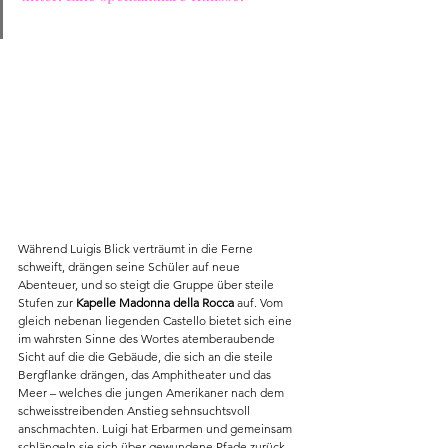
Während Luigis Blick verträumt in die Ferne 
schweift, drängen seine Schüler auf neue 
Abenteuer, und so steigt die Gruppe über steile 
Stufen zur 
Kapelle Madonna della Rocca
 auf. Vom 
gleich nebenan liegenden Castello bietet sich eine 
im wahrsten Sinne des Wortes atemberaubende 
Sicht auf die die Gebäude, die sich an die steile 
Bergflanke drängen, das Amphitheater und das 
Meer – welches die jungen Amerikaner nach dem 
schweisstreibenden Anstieg sehnsuchtsvoll 
anschmachten. Luigi hat Erbarmen und gemeinsam 
schlängeln sie sich über gewundene Pfade zurück 