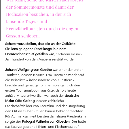
der Sommermonate und damit der 
Hochsaison besuchen, in der sich 
tausende Tages- und 
Kreuzfahrttouristen durch die engen 
Gassen schieben.
Schwer vorzustellen, dass die an der Ostküste 
Siziliens gelegene Stadt lange in einem 
Dornröschenschlaf gefallen war
, nachdem sie im 9. 
Jahrhundert von den Arabern zerstört wurde. 
Johann Wolfgang von Goethe
 war einer der ersten 
Touristen, dessen Besuch 1787 Taormina wieder auf 
die Reiseliste – insbesondere von Künstlern - 
brachte und genaugenommen so eigentlich den 
ersten Tourismusboom auslöste, der bis heute 
anhält. Mitverantwortlich war auch der 
deutsche 
Maler Otto Geleng
, dessen zahlreiche 
Landschaftsbilder von Taormina und der Umgebung 
den Ort weit über Sizilien hinaus bekannt machten. 
Für Aufmerksamkeit bei den damaligen Freidenkern 
sorgte der 
Fotograf Wilhelm von Gloeden
. Der hatte 
das fast vergessene Hirten- und Fischernest auf 