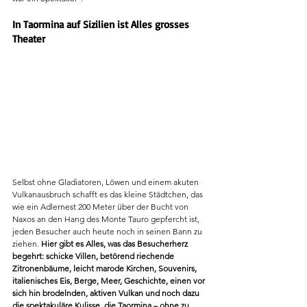
In Taormina auf Sizilien ist Alles grosses 
Theater
Selbst ohne Gladiatoren, Löwen und einem akuten 
Vulkanausbruch schafft es das kleine Städtchen, das 
wie ein Adlernest 200 Meter über der Bucht von 
Naxos an den Hang des Monte Tauro gepfercht ist, 
jeden Besucher auch heute noch in seinen Bann zu 
ziehen. 
Hier gibt es Alles, was das Besucherherz 
begehrt: schicke Villen, betörend riechende 
Zitronenbäume, leicht marode Kirchen, Souvenirs, 
italienisches Eis, Berge, Meer, Geschichte, einen vor 
sich hin brodelnden, aktiven Vulkan und noch dazu 
die spektakuläre Kulisse, die Taormina – ohne zu 