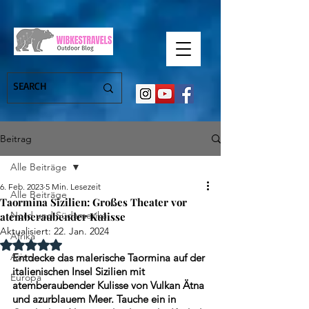
Beitrag
Alle Beiträge
6. Feb. 2023
5 Min. Lesezeit
Alle Beiträge
Taormina Sizilien: Großes Theater vor
Nord und Südamerika
atemberaubender Kulisse
Aktualisiert:
22. Jan. 2024
Afrika
Mit NaN von 5 Sternen bewertet.
Asien
Entdecke das malerische Taormina auf der 
italienischen Insel Sizilien mit 
Europa
atemberaubender Kulisse von Vulkan Ätna 
und azurblauem Meer. Tauche ein in 