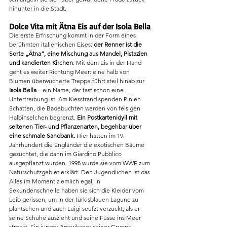
hinunter in die Stadt. 
Dolce Vita mit Ätna Eis auf der Isola Bella
Die erste Erfrischung kommt in der Form eines 
berühmten italienischen Eises: 
der Renner ist die 
Sorte „Ätna“, eine Mischung aus Mandel, Pistazien 
und kandierten Kirchen
. Mit dem Eis in der Hand 
geht es weiter Richtung Meer: eine halb von 
Blumen überwucherte Treppe führt steil hinab zur 
Isola Bella
 – ein Name, der fast schon eine 
Untertreibung ist. Am Kiesstrand spenden Pinien 
Schatten, die Badebuchten werden von felsigen 
Halbinselchen begrenzt. 
Ein Postkartenidyll mit 
seltenen Tier- und Pflanzenarten, begehbar über 
eine schmale Sandbank. 
Hier hatten im 19. 
Jahrhundert die Engländer die exotischen Bäume 
gezüchtet, die dann im Giardino Pubblico 
ausgepflanzt wurden. 1998 wurde sie vom WWF zum 
Naturschutzgebiet erklärt. Den Jugendlichen ist das 
Alles im Moment ziemlich egal, in 
Sekundenschnelle haben sie sich die Kleider vom 
Leib gerissen, um in der türkisblauen Lagune zu 
plantschen und auch Luigi seufzt verzückt, als er 
seine Schuhe auszieht und seine Füsse ins Meer 
streckt. Ein junger Amerikaner seiner Gruppe 