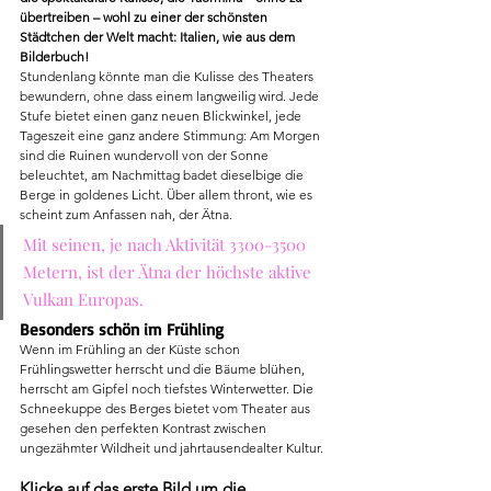
übertreiben – wohl zu einer der schönsten 
Städtchen der Welt macht: Italien, wie aus dem 
Bilderbuch! 
Stundenlang könnte man die Kulisse des Theaters 
bewundern, ohne dass einem langweilig wird. Jede 
Stufe bietet einen ganz neuen Blickwinkel, jede 
Tageszeit eine ganz andere Stimmung: Am Morgen 
sind die Ruinen wundervoll von der Sonne 
beleuchtet, am Nachmittag badet dieselbige die 
Berge in goldenes Licht. Über allem thront, wie es 
scheint zum Anfassen nah, der Ätna. 
Mit seinen, je nach Aktivität 3300-3500 
Metern, ist der Ätna der höchste aktive 
Vulkan Europas. 
Besonders schön im Frühling
Wenn im Frühling an der Küste schon 
Frühlingswetter herrscht und die Bäume blühen, 
herrscht am Gipfel noch tiefstes Winterwetter. Die 
Schneekuppe des Berges bietet vom Theater aus 
gesehen den perfekten Kontrast zwischen 
ungezähmter Wildheit und jahrtausendealter Kultur.
Klicke auf das erste Bild um die 