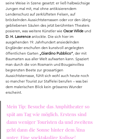
seine Weise in Szene gesetzt: er ließ halbwüchsige 
Jungen mal mit, mal ohne antikisierendem 
Lendenschurz auf zerklüfteten Felsen, auf 
bröckelnden Aussichtsterrassen oder vor den übrig 
gebliebenen Säulen des jetzt berühmten Theaters 
posieren, was weitere Künstler wie 
Oscar Wilde
 und  
D. H. Lawrence
 anlockte. Die sich hier im 
ausgehenden 19. Jahrhundert ansiedelnden 
Engländer erschufen den kunstvoll angelegten 
öffentlichen Garten 
„Giardino Pubblico“
, der mit 
Baumarten aus aller Welt aufwarten kann. Spaziert 
man durch die von Rosmarin und Bougainvillea 
begrenzten Beete zur grossartigen 
Aussichtsterrasse, fühlt sich wohl auch heute noch 
so mancher Tourist zur Staffelei berufen – was bei 
dem malerischen Blick kein grösseres Wunder 
erscheint.
Mein Tip: Besuche das Amphitheater so 
spät am Tag wie möglich. Erstens sind 
dann weniger Touristen da und zweitens 
geht dann die Sonne hinter dem Ätna 
unter. Eine spektakuläre Kulisse!