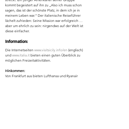
kommt begeistert auf ihn zu „Also ich muss schon 
sagen, das ist der schönste Platz, in dem ich je in 
meinem Leben war.“ Der italienische Reiseführer 
lächelt zufrieden: Seine Mission war erfolgreich … 
aber um ehrlich zu sein: nirgendwo auf der Welt ist 
diese einfacher.
Information:
Die Internetseiten 
www.visitsicily.info/en
 (englisch) 
und 
www.italia.it
 bieten einen guten Überblick zu 
möglichen Freizeitaktivitäten.
Hinkommen:
Von Frankfurt aus bieten Lufthansa und Ryanair 
Direktflüge bis nach Catania. Von dort weiter 
entweder mit einem Mietwagen (wobei Parkplätze in 
Taormina rar gesät sind), beispielsweise über 
www.billiger-mietwagen.de
 gebucht, mit dem 
öffentlichen Bus (
checkmybus.de
), oder einem 
Flughafentransfer (Bsp: 
www.taorminatransfer.com
). 
Einige Hotels bieten auch einen kostenlosen 
Shuttle an.
Schlafen: