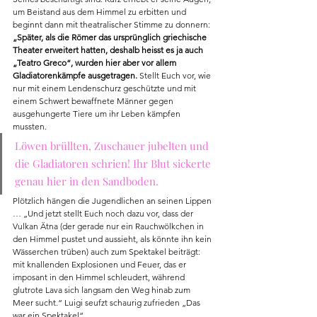
um Beistand aus dem Himmel zu erbitten und 
beginnt dann mit theatralischer Stimme zu donnern: 
„Später, als die Römer das ursprünglich griechische 
Theater erweitert hatten, deshalb heisst es ja auch 
„Teatro Greco“, wurden hier aber vor allem 
Gladiatorenkämpfe ausgetragen.
 Stellt Euch vor, wie 
nur mit einem Lendenschurz geschützte und mit 
einem Schwert bewaffnete Männer gegen 
ausgehungerte Tiere um ihr Leben kämpfen 
mussten. 
Löwen brüllten, Zuschauer jubelten und 
die Gladiatoren schrien! Ihr Blut sickerte 
genau hier in den Sandboden. 
Plötzlich hängen die Jugendlichen an seinen Lippen 
… „Und jetzt stellt Euch noch dazu vor, dass der 
Vulkan Ätna (der gerade nur ein Rauchwölkchen in 
den Himmel pustet und aussieht, als könnte ihn kein 
Wässerchen trüben) auch zum Spektakel beiträgt: 
mit knallenden Explosionen und Feuer, das er 
imposant in den Himmel schleudert, während 
glutrote Lava sich langsam den Weg hinab zum 
Meer sucht.“ Luigi seufzt schaurig zufrieden „Das 
war ein Spektakel“.