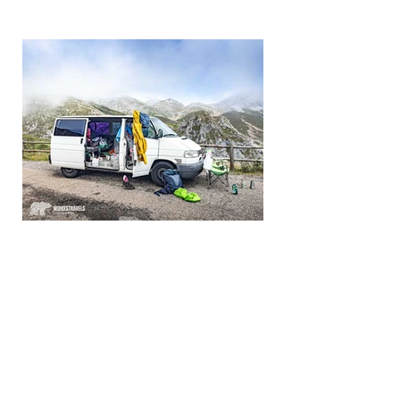
kompakte Übersicht der gesamten Route,
unsere Erfahrung und die GPS-Dat
23. Jan.
Mit dem Van durch Nordspanien:
Abenteuer, Wandern, Klettern &
Städte
Was ich vorher nicht wusste: Nordspanien ist
eine der facettenreichsten Wanderregionen
Europas. Von den grünen Küsten Asturiens über