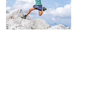
15. Apr.
Alpenüberquerung von Salzburg
nach Triest: Route, Erfahrungen
und GPS (28 Tage)
28 Tage, vier Länder, 500 Kilometer, 24.500
Höhenmeter, drei Nationalparks und ein Ziel:
das Meer. Die Alpenüberquerung von Salzburg
nach Triest gilt noch als Geheimtipp – einsam,
wild und deutlich weniger begangen als andere
Routen. Wir haben uns auf den Weg gemacht,
sind durch Regen und Sonne gewandert, haben
gezweifelt, gelacht und sind jeden Tag ein Stück
über uns hinausgewachsen. Hier findest du eine