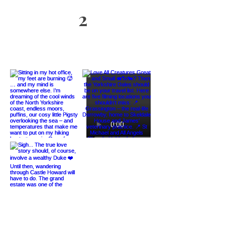
Paar Schuhe
2
zerstörte
Kameras