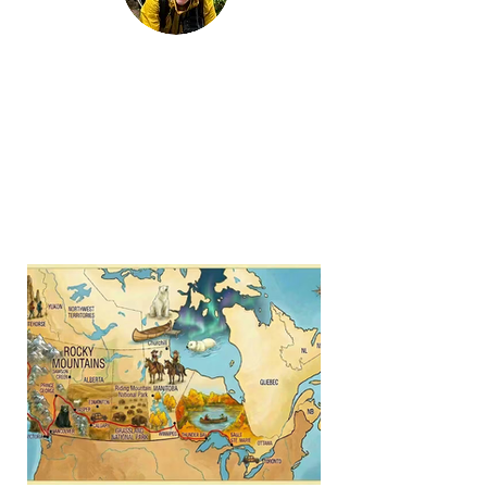
Hallo!
Schön, dass du
mit
mir
- alias
Wibkestravels -
verreisen willst.
Empfohlener Reiseblog