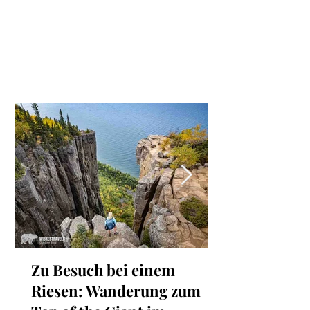
die schroffen Gipfel der Picos de Europa bis zu
den wilden Buchten im Baskenland und
Kantabrien bietet die Region für jeden
Geschmack etwas. Wir waren letzten
Frühsommer 6 Wochen mit dem Van (hört sich
irgendwie cooler an als mein alter, aber sehr
treuer VW-Bus) unterwegs, haben unzählige
Kilometer zu Fuß zurückgelegt, geklettert und
Stä
Zu Besuch bei einem
Riesen: Wanderung zum