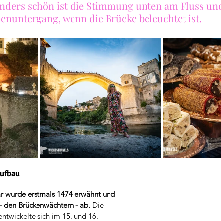
nders schön ist die Stimmung unten am Fluss und
enuntergang, wenn die Brücke beleuchtet ist.
aufbau
 wurde erstmals 1474 erwähnt und 
 - den Brückenwächtern - ab.
 Die 
entwickelte sich im 15. und 16. 