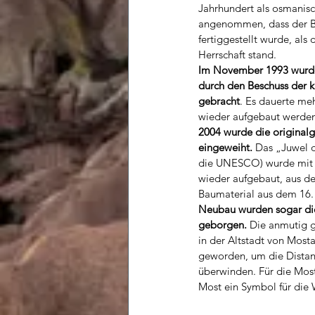
Jahrhundert als osmanisc
angenommen, dass der B
fertiggestellt wurde, als
Herrschaft stand.
Im November 1993 wurd
durch den Beschuss der kr
gebracht
. Es dauerte meh
wieder aufgebaut werden
2004 wurde die originalge
eingeweiht. 
Das „Juwel d
die UNESCO) wurde mit 
wieder aufgebaut, aus d
Baumaterial aus dem 16.
Neubau wurden sogar die
geborgen. 
Die anmutig 
in der Altstadt von Mosta
geworden, um die Distanz
überwinden. Für die Most
Most ein Symbol für die