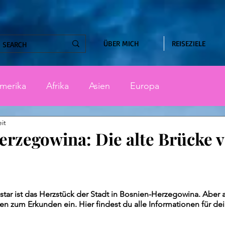
ÜBER MICH
REISEZIELE
merika
Afrika
Asien
Europa
it
rzegowina: Die alte Brücke 
nen bewertet.
star ist das Herzstück der Stadt in Bosnien-Herzegowina. Aber a
en zum Erkunden ein. Hier findest du alle Informationen für de