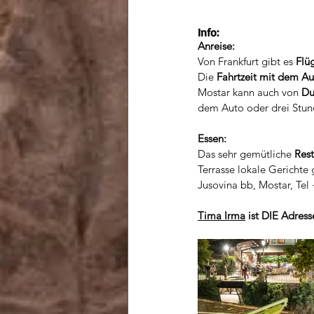
Info:
Anreise:
Von Frankfurt gibt es 
Flü
Die 
Fahrtzeit mit dem A
Mostar kann auch von 
Du
dem Auto oder drei Stund
Essen:
Das sehr gemütliche 
Res
Terrasse lokale Gerichte
Jusovina bb, Mostar, Tel
Tima Irma
 ist DIE Adress