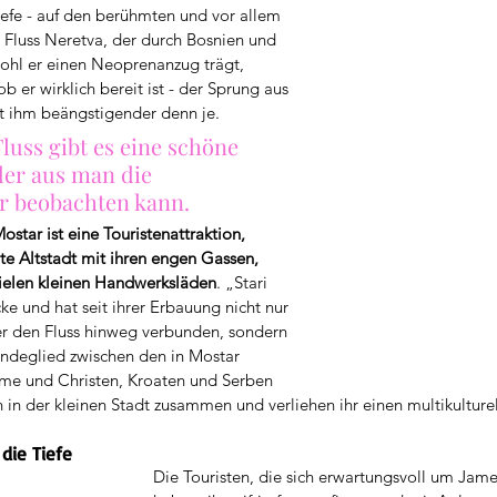
 Tiefe - auf den berühmten und vor allem 
Fluss Neretva, der durch Bosnien und 
ohl er einen Neoprenanzug trägt, 
er wirklich bereit ist - der Sprung aus 
t ihm beängstigender denn je.
luss gibt es eine schöne 
der aus man die 
r beobachten kann.
star ist eine Touristenattraktion, 
te Altstadt mit ihren engen Gassen, 
ielen kleinen Handwerksläden
. „Stari 
e und hat seit ihrer Erbauung nicht nur 
er den Fluss hinweg verbunden, sondern 
Bindeglied zwischen den in Mostar 
ime und Christen, Kroaten und Serben 
ch in der kleinen Stadt zusammen und verliehen ihr einen multikultur
 die Tiefe
Die Touristen, die sich erwartungsvoll um Jam