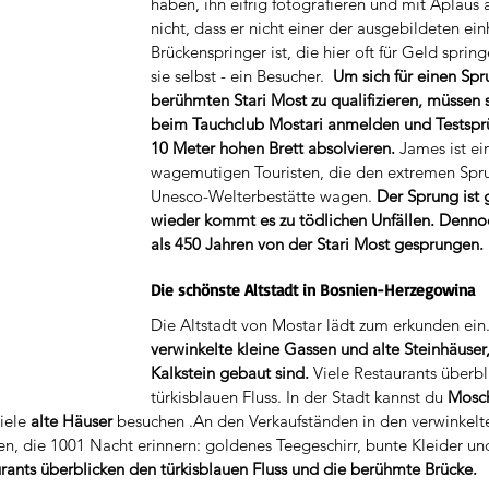
haben, ihn eifrig fotografieren und mit Aplaus 
nicht, dass er nicht einer der ausgebildeten ei
Brückenspringer ist, die hier oft für Geld sprin
sie selbst - ein Besucher.  
Um sich für einen Spr
berühmten Stari Most zu qualifizieren, müssen
beim Tauchclub Mostari anmelden und Testspr
10 Meter hohen Brett absolvieren.
 James ist e
wagemutigen Touristen, die den extremen Spr
Unesco-Welterbestätte wagen.
 Der Sprung ist 
wieder kommt es zu tödlichen Unfällen. Dennoc
als 450 Jahren von der Stari Most gesprungen.
Die schönste Altstadt in Bosnien-Herzegowina
Die Altstadt von Mostar lädt zum erkunden ein.
verwinkelte kleine Gassen und alte Steinhäuser,
Kalkstein gebaut sind. 
Viele Restaurants überbl
türkisblauen Fluss. In der Stadt kannst du 
Mosc
ele 
alte Häuser
 besuchen .An den Verkaufständen in den verwinkel
n, die 1001 Nacht erinnern: goldenes Teegeschirr, bunte Kleider und
urants überblicken den türkisblauen Fluss und die berühmte Brücke.