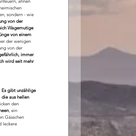
anfeuern, ahnen 
nheimischen 
gen, sondern - wie 
ung von der 
 sich Wagemutige 
ünge von einem 
iner der wenigen 
ung von der 
gefährlich, immer 
h wird seit mehr 
 
Es gibt unzählige 
 die aus hellen 
icken den 
heen
, ein 
ten Gässchen 
 leckere 