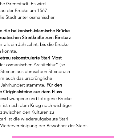
he Grenzstadt. Es wird 
au der Brücke um 1567 
 die Stadt unter osmanischer 
e
 die balkanisch-islamische Brücke 
oatischen Streitkräfte zum Einsturz 
r als ein Jahrzehnt, bis die Brücke 
 konnte. 
treu rekonstruierte Stari Most 
er osmanischen Architektur“ (so 
Steinen aus demselben Steinbruch 
em auch das ursprüngliche 
 Jahrhundert stammte. 
Für den 
 Originalsteine aus dem Fluss 
geschwungene und fotogene Brücke 
r ist nach dem Krieg noch wichtiger 
 zwischen den Kulturen zu 
ari ist die wiederaufgebaute Stari 
 Wiedervereinigung der Bewohner der Stadt.