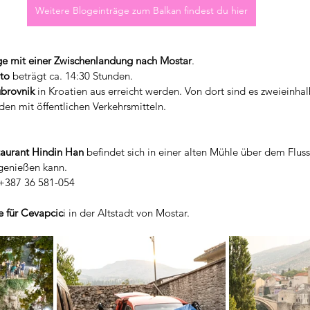
Weitere Blogeinträge zum Balkan findest du hier
ge mit einer Zwischenlandung nach Mostar
.
uto
 beträgt ca. 14:30 Stunden.
brovnik
 in Kroatien aus erreicht werden. Von dort sind es zweieinha
en mit öffentlichen Verkehrsmitteln.
taurant Hindin Han
 befindet sich in einer alten Mühle über dem Flus
 genießen kann.
 +387 36 581-054
e für Cevapcic
i in der Altstadt von Mostar.