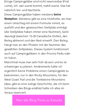
Einige Campingplätze sind nicht reservierbar (First 
come), d.h. wer zuerst kommt, mahlt zuerst. Das hat 
natürlich Vor- und Nachteile. 
Diese Campingplätze haben meistens
 keine 
Rezeption
. Meistens gibt es eine Holzhütte, wo man 
einen Umschlag mit einem Formular nimmt, es 
ausfüllt und den gewünschten Stellplatz einträgt 
(die Stellplätze haben immer eine Nummer), Geld 
dazulegt (zwischen 15-20 Canadische Doller), den 
Beleg abtrennt und den Rest einwirft. Den Beleg 
hängt man an den Pfosten mit der Nummer des 
gewählten Zeltplatzes. Dieses System funktioniert 
auch auf Campingplätzen in den Provinz Parks oder 
im Yukon. 
Manchmal muss man sehr früh da sein und es ist 
schwieriger zu planen. Andererseits hatte ich 
eigentlich keine Probleme einen Campingplatz zu 
bekommen, nur in den Rocky Mountains, für den 
West Coast Trail und die Tombstone Mountains 
(dazu gibt es eine lustige Geschichte, die ich beim 
Schreiben des Blogs erzähle) hatte ich alles im 
Voraus reserviert. 
Hier alle Blog Posts zu Kanada