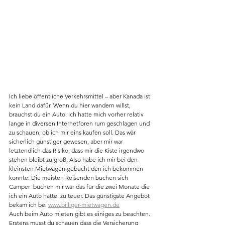
Ich liebe öffentliche Verkehrsmittel – aber Kanada ist 
kein Land dafür. Wenn du hier wandern willst, 
brauchst du ein Auto. Ich hatte mich vorher relativ 
lange in diversen Internetforen rum geschlagen und 
zu schauen, ob ich mir eins kaufen soll. Das wär 
sicherlich günstiger gewesen, aber mir war 
letztendlich das Risiko, dass mir die Kiste irgendwo 
stehen bleibt zu groß. Also habe ich mir bei den 
kleinsten Mietwagen gebucht den ich bekommen 
konnte. Die meisten Reisenden buchen sich 
Camper  buchen mir war das für die zwei Monate die 
ich ein Auto hatte. zu teuer. Das günstigste Angebot 
bekam ich bei 
www.billiger-mietwagen.de
Auch beim Auto mieten gibt es einiges zu beachten. 
Erstens musst du schauen dass die Versicherung 