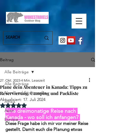
Beitrag
Alle Beiträge
27. Okt. 2023
4 Min. Lesezeit
Alle Beiträge
Plane dein Abenteuer in Kanada: Tipps zu
Nord und Südamerika
Reservierung, Camping und Packliste
Aktualisiert:
17. Juli 2024
Afrika
Mit NaN von 5 Sternen bewertet.
Asien
Eine dreimonatige Reise nach 
Kanada - wo soll ich anfangen? 
Europa
Diese Frage habe ich mir vor meiner Reise 
gestellt. Damit euch die Planung etwas 