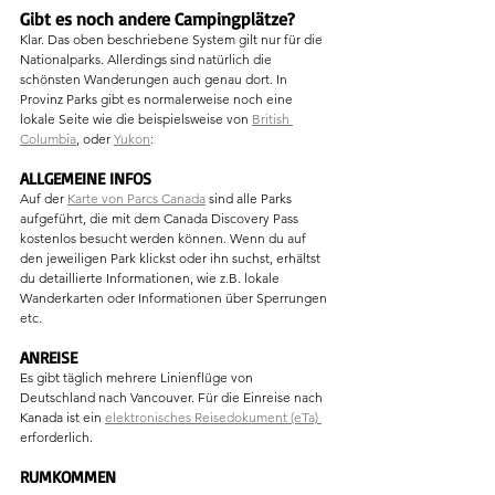
Gibt es noch andere Campingplätze?
Klar. Das oben beschriebene System gilt nur für die 
Nationalparks. Allerdings sind natürlich die 
schönsten Wanderungen auch genau dort. In 
Provinz Parks gibt es normalerweise noch eine 
lokale Seite wie die beispielsweise von 
British 
Columbia
, oder 
Yukon
:
ALLGEMEINE INFOS
Auf der 
Karte von Parcs Canada
 sind alle Parks 
aufgeführt, die mit dem Canada Discovery Pass 
kostenlos besucht werden können. Wenn du auf 
den jeweiligen Park klickst oder ihn suchst, erhältst 
du detaillierte Informationen, wie z.B. lokale 
Wanderkarten oder Informationen über Sperrungen 
etc. 
ANREISE 
Es gibt täglich mehrere Linienflüge von 
Deutschland nach Vancouver. Für die Einreise nach 
Kanada ist ein 
elektronisches Reisedokument (eTa) 
erforderlich.
RUMKOMMEN