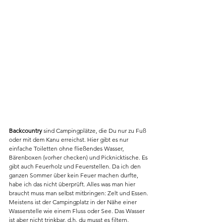
Backcountry
 sind Campingplätze, die Du nur zu Fuß 
oder mit dem Kanu erreichst. Hier gibt es nur 
einfache Toiletten ohne fließendes Wasser, 
Bärenboxen (vorher checken) und Picknicktische. Es 
gibt auch Feuerholz und Feuerstellen. Da ich den 
ganzen Sommer über kein Feuer machen durfte, 
habe ich das nicht überprüft. Alles was man hier 
braucht muss man selbst mitbringen: Zelt und Essen. 
Meistens ist der Campingplatz in der Nähe einer 
Wasserstelle wie einem Fluss oder See. Das Wasser 
ist aber nicht trinkbar, d.h. du musst es filtern, 