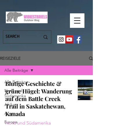
REISEZIELE
Alle Beiträge
Alle Beiträge
Blutige Geschichte &
grüne Hügel: Wanderung
Nord und
Südamerika
auf dem Battle Creek
Afrika
Trail in Saskatchewan,
Kanada
Asien
Europa
Nord und Südamerika