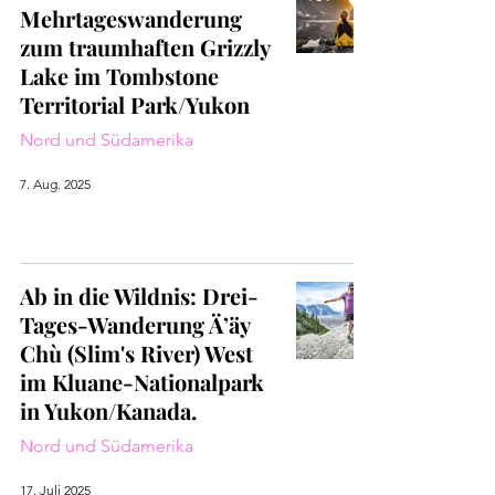
Mehrtageswanderung
zum traumhaften Grizzly
Lake im Tombstone
Territorial Park/Yukon
Nord und Südamerika
7. Aug. 2025
Ab in die Wildnis: Drei-
Tages-Wanderung Ä’äy
Chù (Slim's River) West
im Kluane-Nationalpark
in Yukon/Kanada.
Nord und Südamerika
17. Juli 2025