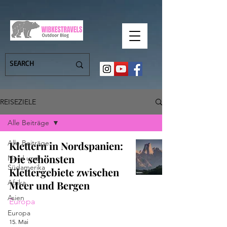
REISEZIELE
Alle Beiträge
Alle Beiträge
Klettern in Nordspanien:
Die schönsten
Nord und
Südamerika
Klettergebiete zwischen
Afrika
Meer und Bergen
Asien
Europa
Europa
15. Mai