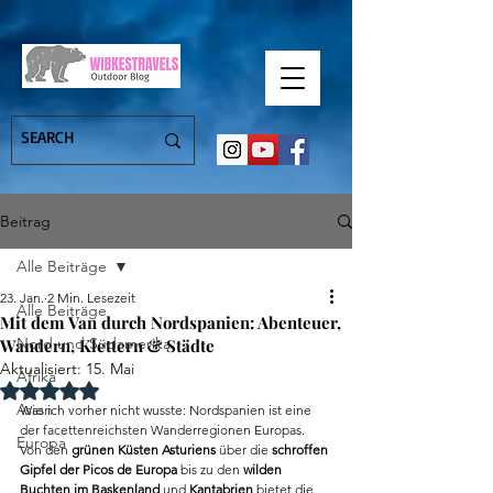
Beitrag
Alle Beiträge
23. Jan.
2 Min. Lesezeit
Alle Beiträge
Mit dem Van durch Nordspanien: Abenteuer,
Nord und Südamerika
Wandern, Klettern & Städte
Aktualisiert:
15. Mai
Afrika
Mit NaN von 5 Sternen bewertet.
Asien
Was ich vorher nicht wusste: Nordspanien ist eine 
der facettenreichsten Wanderregionen Europas. 
Europa
Von den 
grünen Küsten Asturiens
 über die 
schroffen 
Gipfel der Picos de Europa
 bis zu den 
wilden 
Buchten im Baskenland 
und 
Kantabrien
 bietet die 