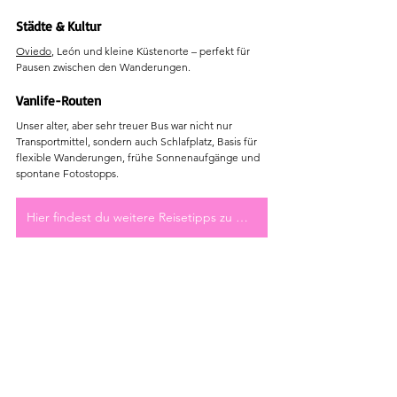
Städte & Kultur
Oviedo
, León und kleine Küstenorte – perfekt für 
Pausen zwischen den Wanderungen.
Vanlife-Routen
Unser alter, aber sehr treuer Bus war nicht nur 
Transportmittel, sondern auch Schlafplatz, Basis für 
flexible Wanderungen, frühe Sonnenaufgänge und 
spontane Fotostopps.
Hier findest du weitere Reisetipps zu Nordspanien