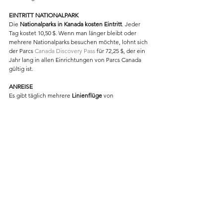
EINTRITT NATIONALPARK
Die 
Nationalparks in Kanada kosten Eintritt
. Jeder 
Tag kostet 10,50 $. Wenn man länger bleibt oder 
mehrere Nationalparks besuchen möchte, lohnt sich 
der Parcs 
Canada Discovery Pass
 für 72,25 $, der ein 
Jahr lang in allen Einrichtungen von Parcs Canada 
gültig ist.
ANREISE
Es gibt täglich mehrere 
Linienflüge
 von 
Deutschland nach Vancouver, oder Calgary. Für die 
Einreise nach Kanada ist ein elektronisches 
Reisedokument (eTa) erforderlich.
https://www.canada.ca/en/immigration-refugees-
citizenship/services/visit-canada/eta/apply-de.html
Am unkompliziertesten ist die Weiterreise mit dem 
Mietwagen
, z.B. über 
www.billiger-mietwagen.de
BESTE ZEIT
Die beste Wanderzeit in den Rocky Mountains ist 
von Anfang Juli bis September. Je nach Höhenlage 
muss aber auch im Sommer mit Schnee gerechnet 
werden.