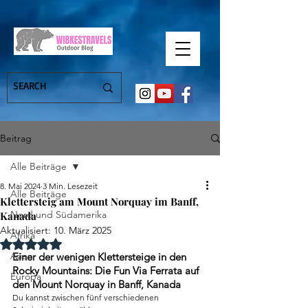
Beitrag
Alle Beiträge
8. Mai 2024
3 Min. Lesezeit
Alle Beiträge
Klettersteig am Mount Norquay im Banff,
Nord und Südamerika
Kanada
Aktualisiert:
10. März 2025
Afrika
Mit NaN von 5 Sternen bewertet.
Asien
Einer der wenigen Klettersteige in den 
Rocky Mountains: Die 
Fun Via Ferrata auf 
Europa
den Mount Norquay in Banff, Kanada
Du kannst zwischen fünf verschiedenen 