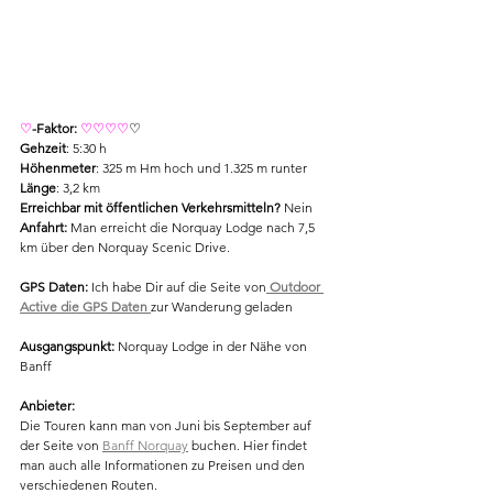
♡
-Faktor: 
♡♡♡♡
♡
Gehzeit
: 5:30 h
Höhenmeter
: 325 m Hm hoch und 1.325 m runter
Länge
: 3,2 km
Erreichbar mit öffentlichen Verkehrsmitteln?
 Nein
Anfahrt: 
Man erreicht die Norquay Lodge nach 7,5 
km über den Norquay Scenic Drive.
GPS Daten: 
Ich habe Dir auf die Seite von
 Outdoor 
Active die GPS Daten 
zur Wanderung geladen
Ausgangspunkt:
Norquay Lodge in der Nähe von 
Banff
Anbieter:
Die Touren kann man von Juni bis September auf 
der Seite von 
Banff Norquay
 buchen. Hier findet 
man auch alle Informationen zu Preisen und den 
verschiedenen Routen. 