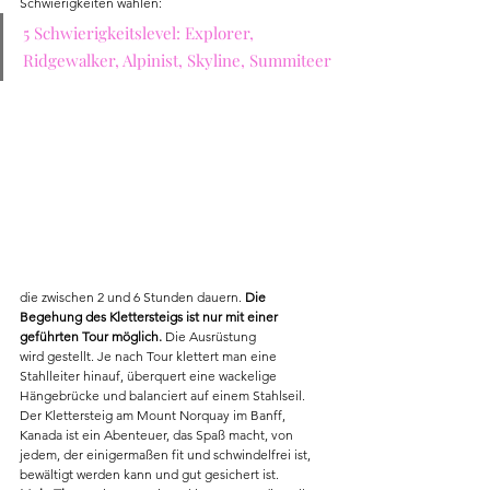
Schwierigkeiten wählen: 
5 Schwierigkeitslevel: Explorer, 
Ridgewalker, Alpinist, Skyline, Summiteer
die zwischen 2 und 6 Stunden dauern. 
Die 
Begehung des Klettersteigs ist nur mit einer 
geführten Tour möglich. 
Die Ausrüstung 
wird gestellt. Je nach Tour klettert man eine 
Stahlleiter hinauf, überquert eine wackelige 
Hängebrücke und balanciert auf einem Stahlseil. 
Der Klettersteig am Mount Norquay im Banff, 
Kanada ist ein Abenteuer, das Spaß macht, von 
jedem, der einigermaßen fit und schwindelfrei ist, 
bewältigt werden kann und gut gesichert ist.