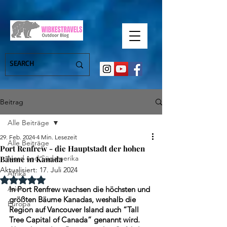
Beitrag
Alle Beiträge
29. Feb. 2024
4 Min. Lesezeit
Alle Beiträge
Port Renfrew - die Hauptstadt der hohen
Nord und Südamerika
Bäume in Kanada
Aktualisiert:
17. Juli 2024
Afrika
Mit NaN von 5 Sternen bewertet.
Asien
In Port Renfrew wachsen die höchsten und 
größten Bäume Kanadas, weshalb die 
Europa
Region auf Vancouver Island auch “Tall 
Tree Capital of Canada” genannt wird. 