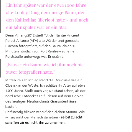
Ein Jahr später war der etwa 1000 Jahre 
alte Lonley Doug der einzige Baum, der 
den Kahlschlag überlebt hatte - und noch 
ein Jahr später war er ein Star.
Denn Anfang 2012 stieß TJ, der für die Ancient 
Forest Alliance (AFA) alte Wälder und gerodete 
Flächen fotografiert, auf den Baum, als er 30 
Minuten nördlich von Port Renfrew auf einer 
Forststraße unterwegs war. Er erzählt: 
„Es war ein Baum, wie ich ihn noch nie 
zuvor fotografiert hatte."
Mitten im Kahlschlag stand die Douglasie wie ein 
Obelisk in der Wüste. Ich schätze ihr Alter auf etwa 
1.000 Jahre. Stellt euch vor, sie stand schon, als der 
nordische Entdecker Leif Ericson auf dem Gebiet 
des heutigen Neufundlands Grassodenhäuser 
baute“.
Ehrfürchtig blicken wir auf den dicken Stamm. Wie 
winzig wirkt der Mensch daneben -
 selbst zu acht 
schaffen wir es nicht, ihn zu umarmen.