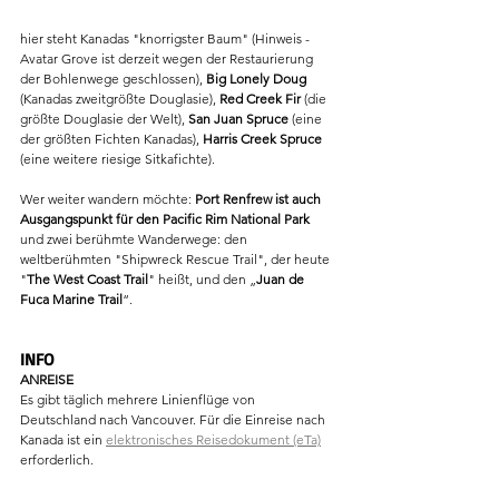
hier steht Kanadas "knorrigster Baum" (Hinweis - 
Avatar Grove ist derzeit wegen der Restaurierung 
der Bohlenwege geschlossen), 
Big Lonely Doug
(Kanadas zweitgrößte Douglasie), 
Red Creek Fir
 (die 
größte Douglasie der Welt), 
San Juan Spruce
 (eine 
der größten Fichten Kanadas), 
Harris Creek Spruce
(eine weitere riesige Sitkafichte).
Wer weiter wandern möchte: 
Port Renfrew ist auch 
Ausgangspunkt für den Pacific Rim National Park 
und zwei berühmte Wanderwege: den 
weltberühmten "Shipwreck Rescue Trail", der heute 
"
The West Coast Trail
" heißt, und den „
Juan de 
Fuca Marine Trail
“.
INFO
ANREISE 
Es gibt täglich mehrere Linienflüge von 
Deutschland nach Vancouver. Für die Einreise nach 
Kanada ist ein 
elektronisches Reisedokument (eTa)
erforderlich.