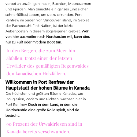
vorbei an unzähligen Inseln, Buchten, Meeresarmen 
und Fjorden. Man bräuchte ein ganzes (und sicher 
sehr erfülltes) Leben, um sie zu erkunden. Port 
Renfrew im Süden von Vancouver Island, im Gebiet 
der Pacheedaht First Nation, ist der letzte 
Außenposten in diesem abgelegenen Gebiet. 
Wer 
von hier aus weiter nach Nordwesten will, kann dies 
nur zu Fuß oder mit dem Boot tun. 
In den Bergen, die zum Meer hin 
abfallen, trotzt einer der letzten 
Urwälder des gemäßigten Regenwaldes 
den kanadischen Holzfällern.
Willkommen in Port Renfrew der 
Hauptstadt der hohen Bäume in Kanada 
Die höchsten und größten Bäume Kanadas, wie 
Douglasien, Zedern und Fichten, wachsen hier in 
Port Renfrew. 
Doch in dem Land, in dem die 
Holzindustrie eine große Rolle spielt, sind sie 
bedroht: 
90 Prozent der Urwaldriesen sind in 
Kanada bereits verschwunden. 