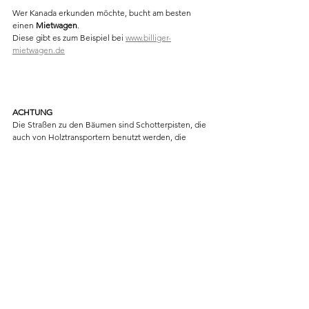
Wer Kanada erkunden möchte, bucht am besten 
einen 
Mietwagen
. 
Diese gibt es zum Beispiel bei 
www.billiger-
mietwagen.de
ACHTUNG
Die Straßen zu den Bäumen sind Schotterpisten, die 
auch von Holztransportern benutzt werden, die 
nicht ausweichen (können). Hier hast du oft keinen 
Empfang. Sei also vorbereitet und nimm einen 
Ersatzreifen und ein Erste-Hilfe-Set mit.
Hier alle Blog Posts zu Kanada